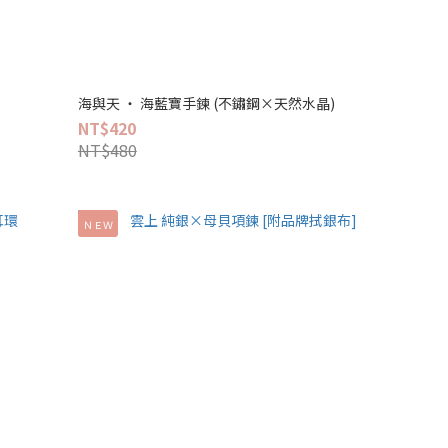
海與天 ‧ 海藍寶手鍊 (不鏽鋼×天然水晶)
NT$420
NT$480
ＮＥＷ