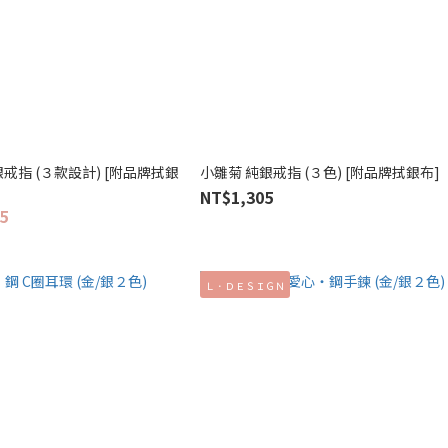
戒指 (３款設計) [附品牌拭銀
小雛菊 純銀戒指 (３色) [附品牌拭銀布]
NT$1,305
5
Ｌ．ＤＥＳＩＧＮ