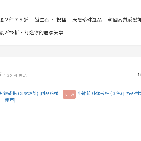
精選２件７５折
誕生石 ‧ 祝福
天然珍珠選品
韓國高質感髮飾 Cr
氛2件8折‧打造你的居家美學
質
132 件商品
ＮＥＷ