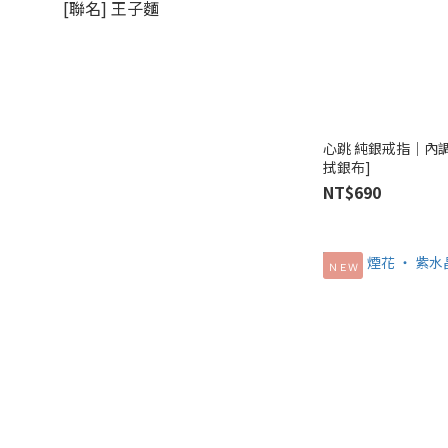
[聯名] 王子麵
心跳 純銀戒指│內
拭銀布]
NT$690
ＮＥＷ