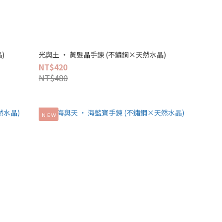
)
光與土 ‧ 黃髮晶手鍊 (不鏽鋼×天然水晶)
NT$420
NT$480
ＮＥＷ