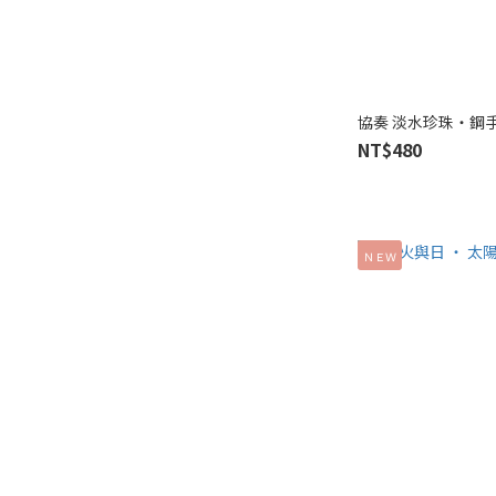
協奏 淡水珍珠‧鋼
NT$480
ＮＥＷ