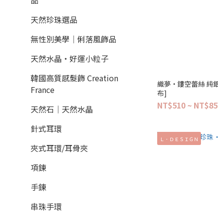
品
天然珍珠選品
無性別美學│俐落風飾品
天然水晶‧好運小粒子
韓國高質感髮飾 Creation
織夢‧鏤空蕾絲 純銀
France
布]
NT$510 ~ NT$85
天然石│天然水晶
針式耳環
Ｌ．ＤＥＳＩＧＮ
夾式耳環/耳骨夾
項鍊
手鍊
串珠手環