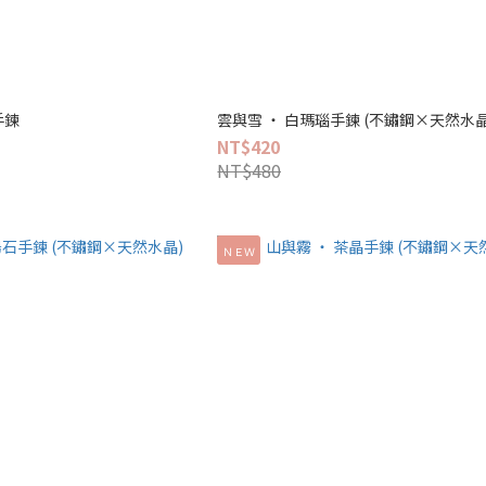
手鍊
雲與雪 ‧ 白瑪瑙手鍊 (不鏽鋼×天然水晶
NT$420
NT$480
ＮＥＷ