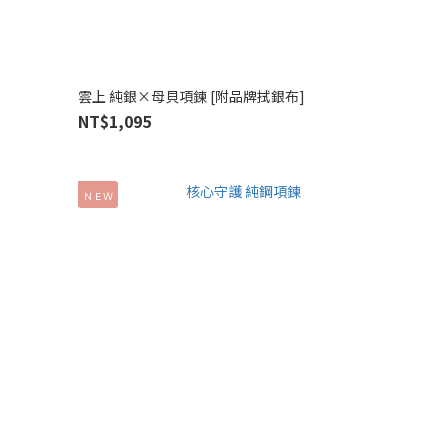
雲上 純銀×母貝項鍊 [附品牌拭銀布]
NT$1,095
ＮＥＷ