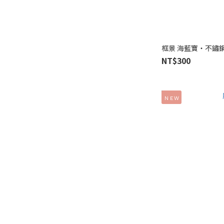
框景 海藍寶‧不鏽
NT$300
ＮＥＷ