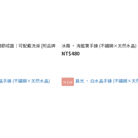
調節戒圍│可配戴洗澡 [附品牌
冰霧 ‧ 海藍寶手鍊 (不鏽鋼×天然水晶)
NT$480
ＮＥＷ