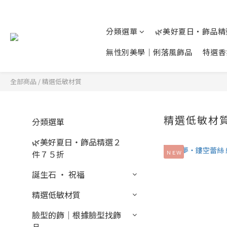
分類選單
🌿美好夏日‧飾品
無性別美學│俐落風飾品
特選香
全部商品
/
精選低敏材質
精選低敏材
分類選單
🌿美好夏日‧飾品精選２
件７５折
ＮＥＷ
誕生石 ‧ 祝福
精選低敏材質
臉型的飾│根據臉型找飾