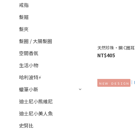
戒指
髮箍
髮夾
髮圈 / 大腸髮圈
天然珍珠‧鋼 C圈耳環
空間香氛
NT$405
生活小物
哈利波特⚡
ＮＥＷ ＤＥＳＩＧＮ
蠟筆小新
迪士尼小熊維尼
迪士尼小美人魚
史努比