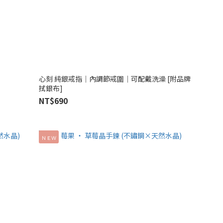
心刻 純銀戒指│內調節戒圍│可配戴洗澡 [附品牌
拭銀布]
NT$690
ＮＥＷ