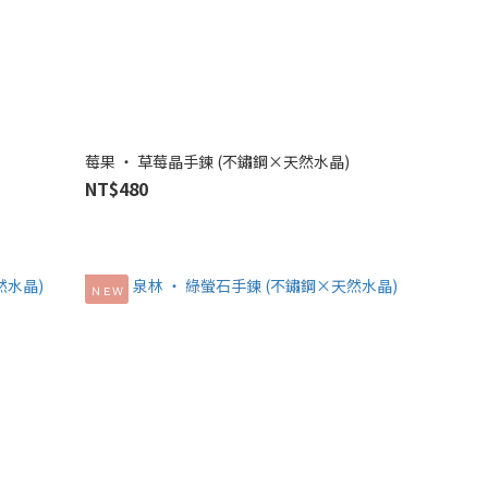
莓果 ‧ 草莓晶手鍊 (不鏽鋼×天然水晶)
NT$480
ＮＥＷ