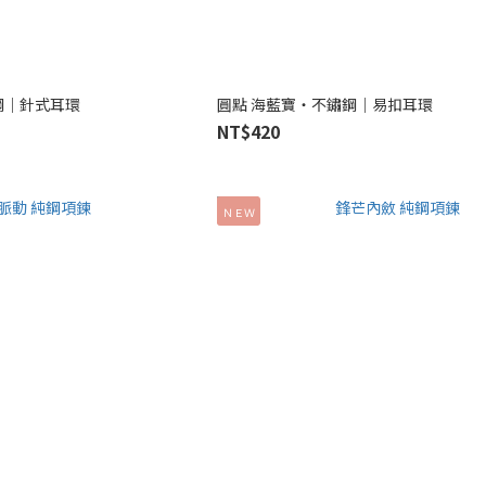
鋼｜針式耳環
圓點 海藍寶‧不鏽鋼｜易扣耳環
NT$420
ＮＥＷ