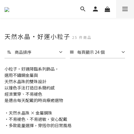
天然水晶‧好運小粒子
25 件商品
商品排序
每頁顯示 24 個
小粒子‧好運降臨系列飾品，
選用不鏽鋼金屬與
天然水晶珠的雙珠設計
以撞色手法打造日系簡約感
經濟實穿、不易褪色
是適合每天配戴的時尚療癒選物
・天然水晶珠 × 金屬鋼珠
・不易褪色、不易過敏，安心配戴
・多款能量選擇，穿搭你的日常風格