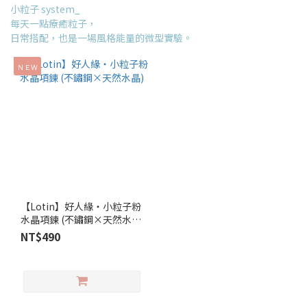
小粒子 system_
每天一點療癒粒子，
日常搭配，也是一場風格能量的微型實驗。
ＮＥＷ
【Lotin】好人緣‧小粒子粉
水晶項鍊 (不鏽鋼×天然水
晶)
NT$490