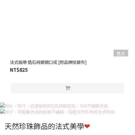
售完
法式緞帶 鋯石純銀開口戒 [附品牌拭銀布]
NT$825
天然珍珠飾品的法式美學
❤