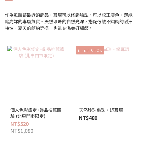
作為離臉部最近的飾品，耳環可以修飾臉型、可以校正膚色、還能
點亮妳的專屬氣質。天然珍珠的自然光澤，搭配低敏不鏽鋼的耐汗
特性，夏天的簡約穿搭，也能充滿美好細節。
Ｌ．ＤＥＳＩＧＮ
個人色彩鑑定+飾品推薦體
天然珍珠串珠‧鋼耳環
驗 (北車門市限定)
NT$480
NT$520
NT$1,080