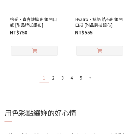
拾光‧青春註腳 純銀開口
Hvalro‧鯨語 鋯石純銀開
戒 [附品牌拭銀布]
口戒 [附品牌拭銀布]
NT$750
NT$555
1
2
3
4
5
»
用色彩點綴妳的好心情