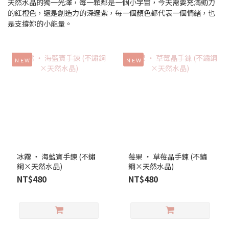
天然水晶的獨一光澤，每一顆都是一個小宇宙，今天需要充滿動力
的紅橙色，還是創造力的深邃紫，每一個顏色都代表一個情緒，也
是支撐妳的小能量。
ＮＥＷ
ＮＥＷ
冰霧 ‧ 海藍寶手鍊 (不鏽
莓果 ‧ 草莓晶手鍊 (不鏽
鋼×天然水晶)
鋼×天然水晶)
NT$480
NT$480