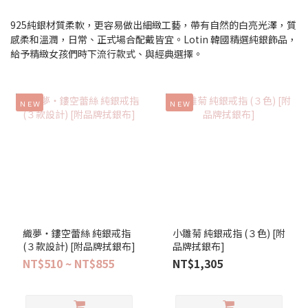
925純銀材質柔軟，更容易做出細緻工藝，帶有自然的白亮光澤，質
感柔和溫潤，日常、正式場合配戴皆宜。Lotin 韓國精選純銀飾品，
給予精緻女孩們時下流行款式、與經典選擇。
ＮＥＷ
ＮＥＷ
織夢‧鏤空蕾絲 純銀戒指
小雛菊 純銀戒指 (３色) [附
(３款設計) [附品牌拭銀布]
品牌拭銀布]
NT$510 ~ NT$855
NT$1,305