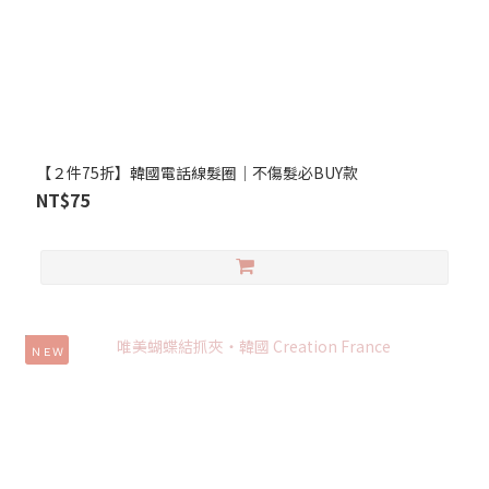
【２件75折】韓國電話線髮圈│不傷髮必BUY款
NT$75
ＮＥＷ