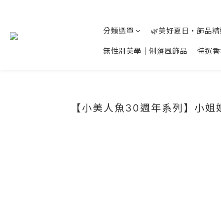
分類選單
🌿美好夏日‧飾品
無性別美學│俐落風飾品
特選香
【小美人魚30週年系列】小姐姐們