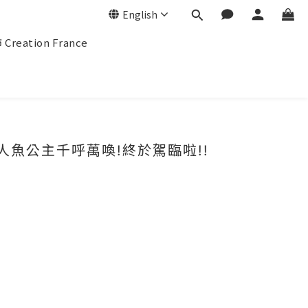
English
eation France
美人魚公主千呼萬喚!終於駕臨啦!!