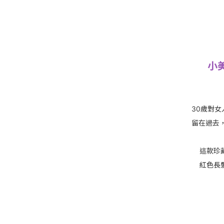
小
30歲對
留在過去
這款珍
紅色長