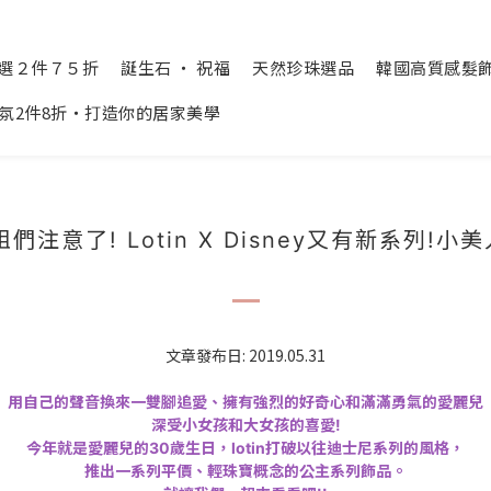
精選２件７５折
誕生石 ‧ 祝福
天然珍珠選品
韓國高質感髮飾 Cr
氛2件8折‧打造你的居家美學
注意了! Lotin X Disney又有新系列!小
文章發布日: 2019.05.31
用自己的聲音換來一雙腳追愛、擁有強烈的好奇心和滿滿勇氣的愛麗兒
深受小女孩和大女孩的喜愛!
今年就是愛麗兒的30歲生日，lotin打破以往迪士尼系列的風格，
推出一系列平價、輕珠寶概念的公主系列飾品。