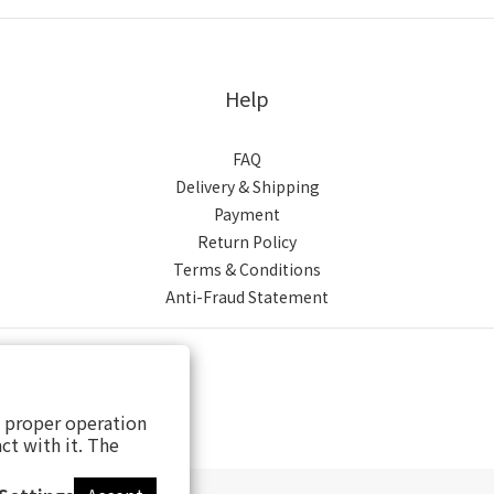
Help
FAQ
Delivery & Shipping
Payment
Return Policy
Terms & Conditions
Anti-Fraud Statement
s proper operation
ct with it. The