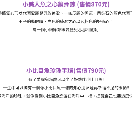
小美人魚之心鎖骨鍊 (售價870元)
整體愛心形狀代表愛麗兒勇敢追愛、一無反顧的勇氣，用鋯石的顏色代表
王子的藍眼睛、白色的純潔之心以及粉色的好奇心。
每一個小細節都跟愛麗兒息息相關呢!
小比目魚珍珠手環(售價790元)
有了愛麗兒怎麼可以少了好夥伴小比目魚!
一生中可以擁有一個像小比目魚一樣的知心朋友是再幸福不過的事情!!
徵海洋的珍珠，就像看到小比目魚悠游在海洋中一樣，提醒自己也要這麼快