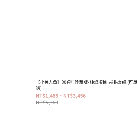
【小美人魚】30週年珍藏版-純銀項鍊+戒指套組 (可
購)
NT$1,488 ~ NT$3,456
NT$5,760