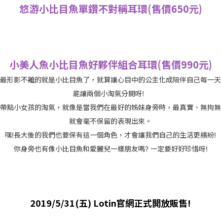
悠游小比目魚單鑽不對稱耳環(售價650元)
小美人魚小比目魚好夥伴組合耳環(售價990元)
最形影不離的就是小比目魚了，就算讓心目中的公主化成陪伴自己每一天
能讓兩個小淘氣分開呀!
帶點小女孩的淘氣，就像是當我們在最好的姊妹身旁時，最真實、無拘無
就會毫不保留的表現出來。
嘿!長大後的我們也要保有這一個角色，才會讓我們自己的生活更繽紛!
你身旁也有像小比目魚和愛麗兒一樣朋友嗎? 一定要好好珍惜呀!
2019/5/31(五) Lotin官網正式開放販售!