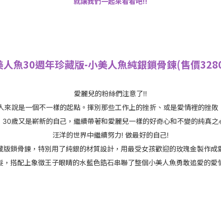
就讓我們一起來看看吧!!
美人魚30週年珍藏版-小美人魚純銀鎖骨鍊(售價3280
愛麗兒的粉絲們注意了!!
女人來說是一個不一樣的起點。揮別那些工作上的挫折、或是愛情裡的挫敗
，30歲又是嶄新的自己，繼續帶著和愛麗兒一樣的好奇心和不變的純真之
汪洋的世界中繼續努力! 做最好的自己!
藏版鎖骨鍊，特別用了純銀的材質設計，用最受女孩歡迎的玫瑰金製作成
髮，搭配上象徵王子眼睛的水藍色鋯石串聯了整個小美人魚勇敢追愛的愛