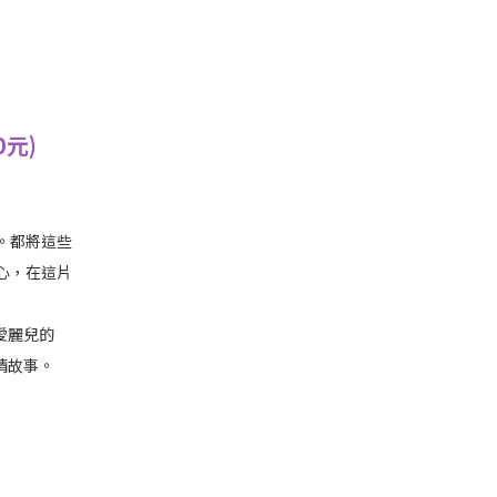
元)
。都將這些
心，在這片
愛麗兒的
情故事。