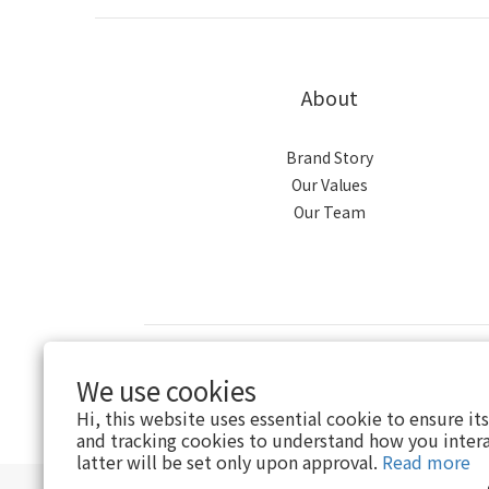
About
Brand Story
Our Values
Our Team
$
TWD
English
We use cookies
Hi, this website uses essential cookie to ensure it
and tracking cookies to understand how you intera
latter will be set only upon approval.
Read more