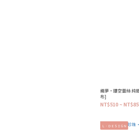
織夢‧鏤空蕾絲 純銀
布]
NT$510 ~ NT$85
Ｌ．ＤＥＳＩＧＮ