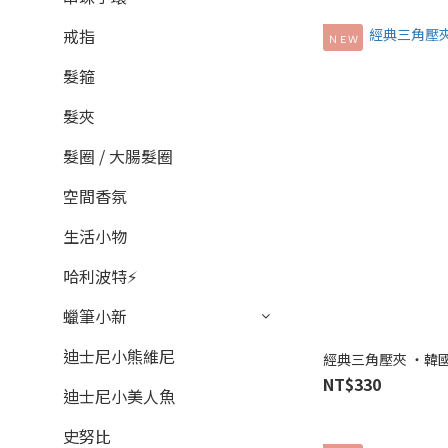
戒指
ＮＥＷ
髮箍
髮夾
髮圈 / 大腸髮圈
空間香氛
生活小物
哈利波特⚡
蠟筆小新
迪士尼小熊維尼
經典三角壓夾 ‧韓國 Cr
NT$330
迪士尼小美人魚
史努比