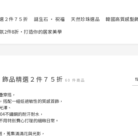
精選２件７５折
誕生石 ‧ 祝福
天然珍珠選品
韓國高質感髮飾 Cr
氛2件8折‧打造你的居家美學
日‧飾品精選２件７５折
60 件商品
疊穿搭，
，搭配一組低過敏性的質感首飾，
光澤、
304不鏽鋼的耐汗耐水，
不用特別費心打理的細緻日常。
飾品選，蒐集滿滿花與光影，