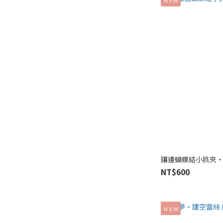
ＮＥＷ
鑲邊蝴蝶結小抓夾‧韓國 
NT$600
ＮＥＷ