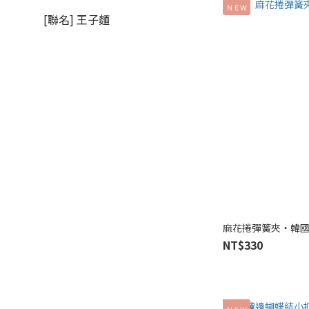
ＮＥＷ
[聯名] 王子麵
麻花捲彈簧夾‧韓國 Cre
NT$330