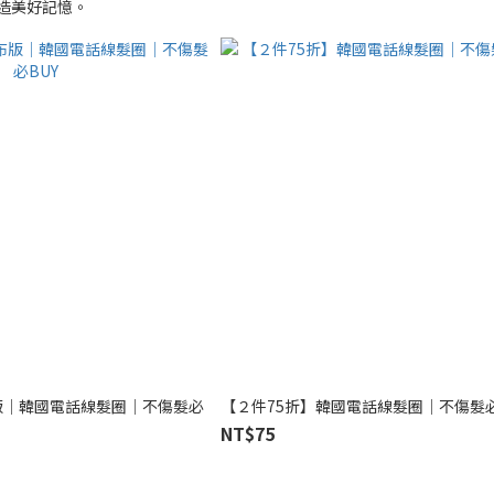
造美好記憶。
版│韓國電話線髮圈│不傷髮必
【２件75折】韓國電話線髮圈│不傷髮必
NT$75