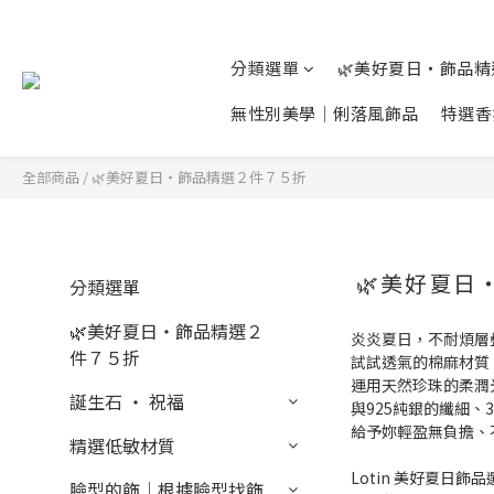
分類選單
🌿美好夏日‧飾品
無性別美學│俐落風飾品
特選香
全部商品
/
🌿美好夏日‧飾品精選２件７５折
🌿美好夏
分類選單
🌿美好夏日‧飾品精選２
炎炎夏日，不耐煩層
件７５折
試試透氣的棉麻材質
運用天然珍珠的柔潤
誕生石 ‧ 祝福
與925純銀的纖細、
給予妳輕盈無負擔、
精選低敏材質
Lotin 美好夏日
臉型的飾│根據臉型找飾