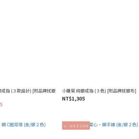
戒指 (３款設計) [附品牌拭銀
小雛菊 純銀戒指 (３色) [附品牌拭銀布]
NT$1,305
5
Ｌ．ＤＥＳＩＧＮ