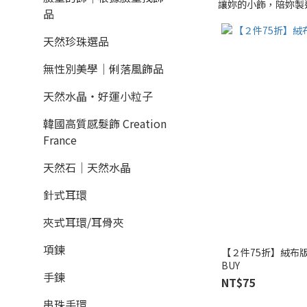
讓妳的小飾，陪妳製
品
天然珍珠選品
無性別美學│俐落風飾品
天然水晶‧好運小粒子
韓國高質感髮飾 Creation
France
天然石│天然水晶
針式耳環
夾式耳環/耳骨夾
項鍊
【２件75折】絨布
BUY
手鍊
NT$75
串珠手環