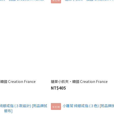
ＮＥＷ
Creation France
糖果小抓夾‧韓國 Creation France
NT$405
ＮＥＷ