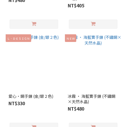
NT$480
NT$405
Ｌ．ＤＥＳＩＧＮ
ＮＥＷ
愛心‧鋼手鍊 (金/銀２色)
冰霧 ‧ 海藍寶手鍊 (不鏽鋼
×天然水晶)
NT$330
NT$480