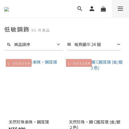
低敏鋼飾
95 件商品
商品排序
每頁顯示 24 個
Ｌ．ＤＥＳＩＧＮ
Ｌ．ＤＥＳＩＧＮ
天然珍珠串珠‧鋼耳環
天然珍珠‧鋼 C圈耳環 (金/銀
２色)