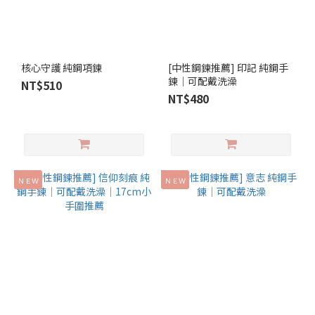
核心守護 純鋼項鍊
[中性鋼鍊推薦] 印記 純鋼手
鍊│可配戴洗澡
NT$510
NT$480
ＮＥＷ
ＮＥＷ