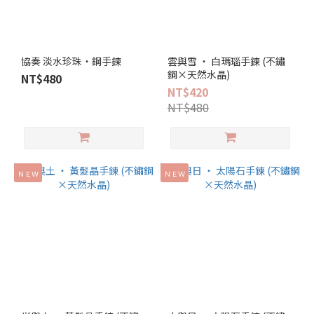
協奏 淡水珍珠‧鋼手鍊
雲與雪 ‧ 白瑪瑙手鍊 (不鏽
鋼×天然水晶)
NT$480
NT$420
NT$480
ＮＥＷ
ＮＥＷ