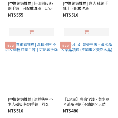
[中性鋼鍊推薦] 信仰刻痕 純
[中性鋼鍊推薦] 意志 純鋼手
鋼手鍊│可配戴洗澡│17cm
鍊│可配戴洗澡
小手圍推薦
NT$555
NT$510
ＮＥＷ
ＮＥＷ
[中性鋼鍊推薦] 混種秩序 不
【Lotin】豐盛守護‧黃水晶
求人磁吸 純鋼手鍊│可配戴
×茶晶項鍊 (不鏽鋼×天然水
洗澡
晶)
NT$510
NT$480