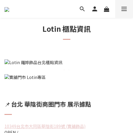
Lotin 櫃點資訊
台北 華陰街商圈門市 展示據點
📌
10349台北市大同區華陰街189號 (寶舖飾品)
OPEN /