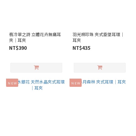
翡冷翠之詩 立體花卉無痛耳
羽光棉珍珠 夾式垂墜耳環｜
夾｜耳夾
耳夾
NT$390
NT$435
ＮＥＷ
ＮＥＷ