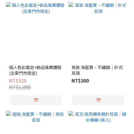
個人色彩鑑定+飾品推薦體驗
框景 海藍寶‧不鏽鋼｜針式
(北車門市限定)
耳環
NT$520
NT$300
NT$1,080