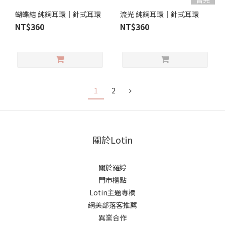
蝴蝶結 純鋼耳環│針式耳環
流光 純鋼耳環│針式耳環
NT$360
NT$360
1
2
關於Lotin
關於羅婷
門市櫃點
Lotin主題專欄
網美部落客推薦
異業合作