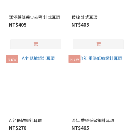
漢堡薯條醬少去鹽 針式耳環
稜線 針式耳環
NT$405
NT$405
ＮＥＷ
ＮＥＷ
A字 低敏鋼針耳環
流年 垂墜低敏鋼針耳環
NT$270
NT$465