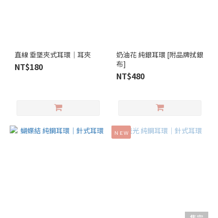
直線 垂墜夾式耳環｜耳夾
奶油花 純銀耳環 [附品牌拭銀
布]
NT$180
NT$480
ＮＥＷ
售完