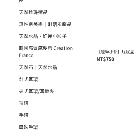
品
天然珍珠選品
無性別美學│俐落風飾品
天然水晶‧好運小粒子
韓國高質感髮飾 Creation
【蠟筆小新】屁屁星
France
NT$750
天然石│天然水晶
針式耳環
夾式耳環/耳骨夾
項鍊
手鍊
串珠手環