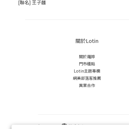
[聯名] 王子麵
關於Lotin
關於羅婷
門市櫃點
Lotin主題專欄
網美部落客推薦
異業合作
$
TWD
繁體中文