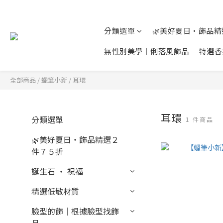
分類選單
🌿美好夏日‧飾品
無性別美學│俐落風飾品
特選香
全部商品
/
蠟筆小新
/
耳環
耳環
分類選單
1 件商品
🌿美好夏日‧飾品精選２
件７５折
誕生石 ‧ 祝福
精選低敏材質
臉型的飾│根據臉型找飾