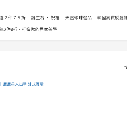
精選２件７５折
誕生石 ‧ 祝福
天然珍珠選品
韓國高質感髮飾 Cr
氛2件8折‧打造你的居家美學