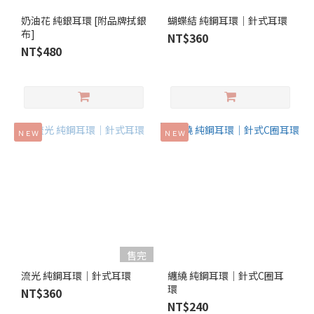
奶油花 純銀耳環 [附品牌拭銀
蝴蝶結 純鋼耳環│針式耳環
布]
NT$360
NT$480
ＮＥＷ
ＮＥＷ
售完
流光 純鋼耳環│針式耳環
纏繞 純鋼耳環│針式C圈耳
環
NT$360
NT$240