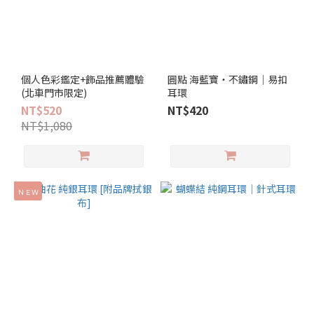
個人色彩鑑定+飾品推薦體驗
圓點 海藍寶‧不鏽鋼｜易扣
(北車門市限定)
耳環
NT$520
NT$420
NT$1,080
ＮＥＷ