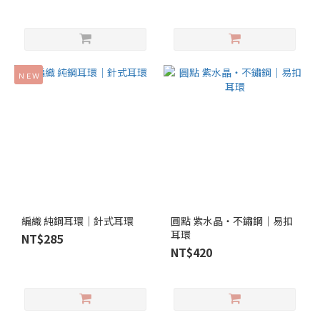
ＮＥＷ
編織 純鋼耳環│針式耳環
圓點 紫水晶‧不鏽鋼｜易扣
耳環
NT$285
NT$420