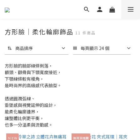
方形臉｜柔化輪廓飾品
11 件商品
商品排序
每頁顯示 24 個
方形臉的臉部線條俐落，
額頭、顴骨與下顎寬度接近，
下顎線條較有稜角，
是時尚界的高級感代表臉型。
透過圓潤弧線、
垂墜感與視覺延伸的設計，
能柔化輪廓邊界，
讓整體比例更平衡，
也多一分溫柔與流動感。
ＮＥＷ
無耳洞推薦