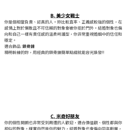
B. 美少女戰士
你是個相當負責、認真的人。妳比較直率、正義感較強的個性，在
感情上對於懶散且不可信賴的對象會被你拒於門外。結婚對象也偏
向和自己一樣有責任感的溫柔呵護型，你非常重視婚姻中的信任和
穩定。
適合飾品:
鎖骨鍊
精明幹練的妳，用經典的鎖骨鍊簡單點綴就能容光煥發!!
C
. 米奇好朋友
你的個性開朗也非常受到周遭的人歡迎，適合價值觀、個性都與你
相似的對象。樸實自然是你的魅力，結婚對象也會偏向同年齡層，