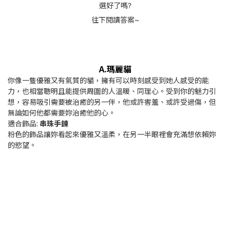
選好了嗎?
往下閱讀答案~
A.
瑪麗貓
你像一隻優雅又有氣質的貓，擁有可以時刻感受到她人感受的能
力，也相當聰明且能提供周圍的人溫暖、同理心。受到你的魅力引
想，容易吸引需要被治癒的另一伴，他或許害羞、或許受過傷，但
無論如何他都需要妳治癒他的心。
適合飾品:
串珠手鍊
粉色的飾品讓妳看起來優雅又溫柔，在另一半眼裡會充滿想依賴妳
的慾望。