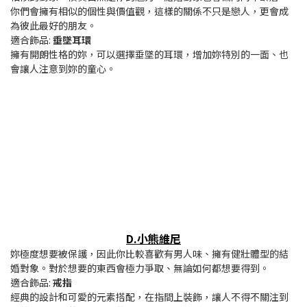
你們會擁有相似的個性與價值觀，這樣的關係不只是戀人，更會成
為彼此最好的朋友。
適合飾品:
垂墜耳環
擁有開朗性格的妳，可以選擇垂墜的耳環，增加妳特別的一面、也
會讓人注意到妳的童心。
D.小熊維尼
妳極度想要被保護，因此你比較喜歡有男人味、擁有健壯體型的結
婚對象。對於想要的東西會極力爭取、無論如何都想要得到。
適合飾品:
戒指
經典的設計和可愛的元素搭配，在指間上裝飾，讓人不得不關注到