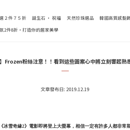
精選２件７５折
誕生石 ‧ 祝福
天然珍珠選品
韓國高質感髮飾 Cr
氛2件8折‧打造你的居家美學
ozen】Frozen粉絲注意！！看到這些圖案心中將立刻響起熟悉的
文章發布日: 2019.12.19
《冰雪奇緣2》電影即將登上大螢幕，相信一定有許多人都非常