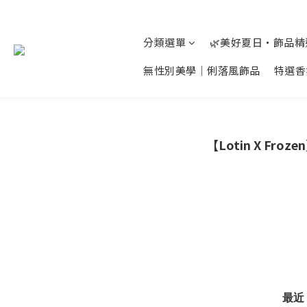
分類選單
🌿美好夏日‧飾品
無性別美學│俐落風飾品
特選香
【Lotin X Fr
最近