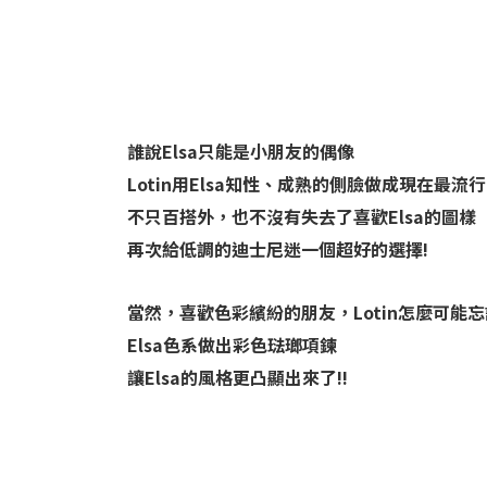
誰說Elsa只能是小朋友的偶像
Lotin用Elsa知性、成熟的側臉做成現在最
不只百搭外，也不沒有失去了喜歡Elsa的圖樣
再次給低調的迪士尼迷一個超好的選擇!
當然，喜歡色彩繽紛的朋友，Lotin怎麼可能忘
Elsa色系做出彩色琺瑯項鍊
讓Elsa的風格更凸顯出來了!!