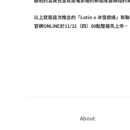
銀色的雪寶完全就是電影裡的那個鬼靈精怪的寶
以上就是這次推出的「Lotin x 冰雪奇緣」新
官網ONLINE於11/21（四）00點整搶先上市。
About