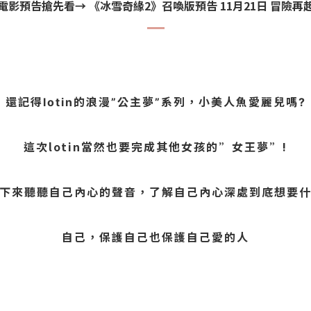
電影預告搶先看→ 《冰雪奇緣2》召喚版預告 11月21日 冒險再
還記得lotin的浪漫”公主夢”系列，小美人魚愛麗兒嗎?
這次lotin當然也要完成其他女孩的”女王夢”!
下來聽聽自己內心的聲音，了解自己內心深處到底想要
自己，保護自己也保護自己愛的人