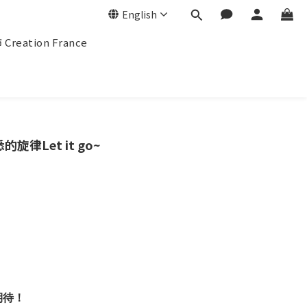
English
eation France
旋律Let it go~
期待！