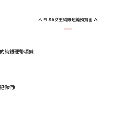
△ ELSA女王純銀短鏈預覽圖
△
流行的純銀硬幣項鍊
記你們!