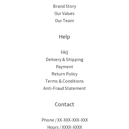
Brand Story
Our Values
Our Team
Help
FAQ
Delivery & Shipping
Payment
Return Policy
Terms & Conditions
Anti-Fraud Statement
Contact
Phone / XX-XXX-XXX-XXX
Hours / XXXX-XXXX