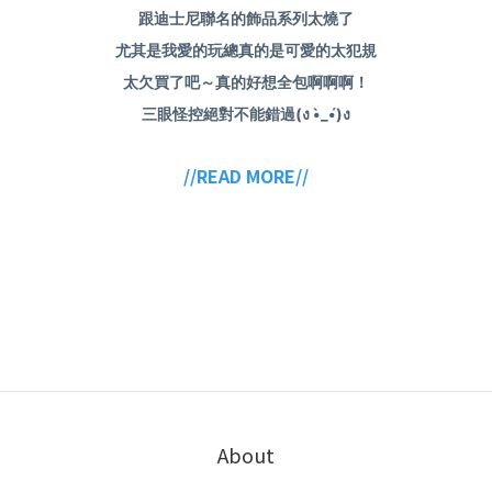
跟迪士尼聯名的飾品系列太燒了
尤其是我愛的玩總真的是可愛的太犯規
太欠買了吧～真的好想全包啊啊啊！
三眼怪控絕對不能錯過(ง •̀_•́)ง
//READ MORE//
About