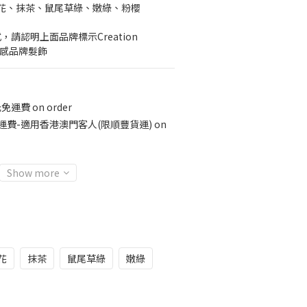
花、抹茶、鼠尾草綠、嫩綠、粉櫻
請認明上面品牌標示Creation 
質感品牌髮飾
運費 on order
運費-適用香港澳門客人(限順豐貨運) on
Show more
花
抹茶
鼠尾草綠
嫩綠