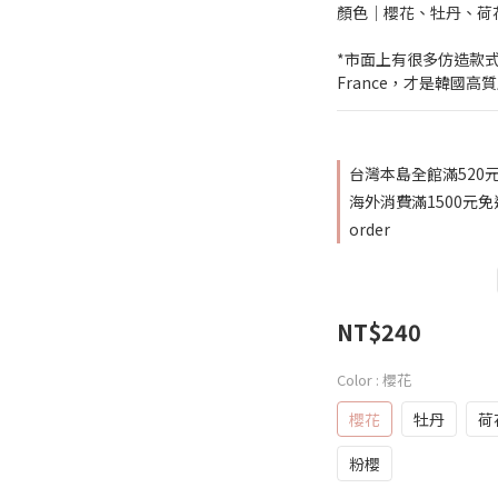
顏色│櫻花、牡丹、荷
*市面上有很多仿造款式，
France，才是韓國高
台灣本島全館滿520元免
海外消費滿1500元免
order
NT$240
Color
: 櫻花
櫻花
牡丹
荷
粉櫻