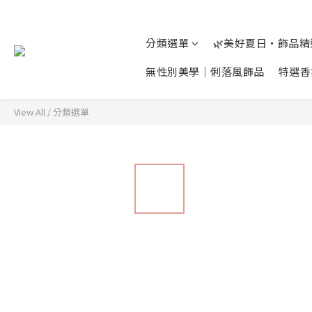
分類選單
🌿美好夏日‧飾品
無性別美學│俐落風飾品
特選香
View All
/
分類選單