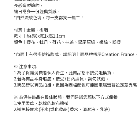
長形造型簡約，
讓日常多一份經典質感。
*自然流紋色塊，每一支都獨一無二！
材質│金屬、樹脂
尺寸│約長8x寬1x高1.1cm
顏色│櫻花、牡丹、荷花、抹茶、鼠尾草綠、嫩綠、粉櫻
*市面上有很多仿造款式，請認明上面品牌標示Creation Fran
※ 注意事項:
1.為了保護消費者個人衛生，此商品恕不接受退換貨。
2.若為商品本身瑕疵，接受7日內換貨，請勿試戴。
3.商品皆以實品拍攝，但因為圖檔顏色可能因電腦螢幕設定差異
※ 為保持飾品在最佳狀態，我們建議您照以下方式保養
1.使用柔軟、乾燥的軟布擦拭
2.避免接觸水(汗水)或化妝品( 香水、清潔液、乳液)