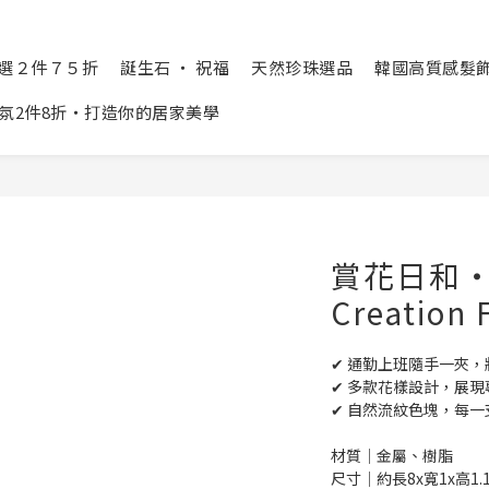
精選２件７５折
誕生石 ‧ 祝福
天然珍珠選品
韓國高質感髮飾 Cr
氛2件8折‧打造你的居家美學
賞花日和
Creation 
✔ 通勤上班隨手一夾
✔ 多款花樣設計，展現
✔ 自然流紋色塊，每
材質│金屬、樹脂
尺寸│約長8x寬1x高1.