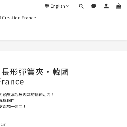
English
eation France
BUY NOW
‧長形彈簧夾‧韓國
France
，將頭髮紮起展現妳的精神活力！
專屬個性
一支都獨一無二！
1cm