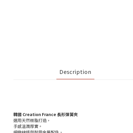
Description
韓國 Creation France 長形彈簧夾
選用天然樹脂打造，
手感溫潤厚實。
細緻線條與耐用金屬配件，