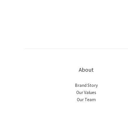
About
Brand Story
Our Values
Our Team