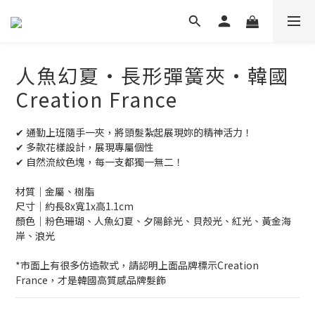
人魚幻夏‧長形彈簧夾‧韓國
Creation France
✔ 通勤上班隨手一夾，將頭髮紮起展現妳的精神活力！
✔ 多款花樣設計，展現專屬個性
✔ 自然流紋色塊，每一支都獨一無二！
材質│金屬、樹脂
尺寸│約長8x寬1x高1.1cm
顏色│粉色珊瑚、人魚幻夏、夕陽餘光、貝殼光、紅光、黃金海
岸、浪光
*市面上有很多仿造款式，請認明上面品牌標示Creation 
France，才是韓國高質感品牌髮飾