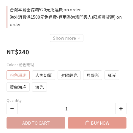
台灣本島全館滿520元免運費 on order
海外消費滿1500元免運費-適用香港澳門客人(限順豐貨運) on
order
Show more
NT$240
Color
: 粉色珊瑚
粉色珊瑚
人魚幻夏
夕陽餘光
貝殼光
紅光
黃金海岸
浪光
Quantity
ADD TO CART
BUY NOW