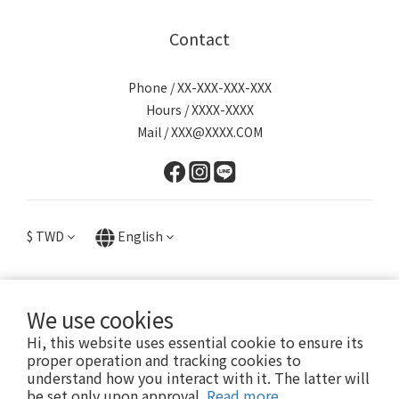
Contact
Phone / XX-XXX-XXX-XXX
Hours / XXXX-XXXX
Mail / XXX@XXXX.COM
$
TWD
English
We use cookies
提醒您，我們不會以電話或簡訊方式通知變更付款方式。
Hi, this website uses essential cookie to ensure its
proper operation and tracking cookies to
understand how you interact with it. The latter will
Copyright© 2024 Lotin Accessory
be set only upon approval.
Read more