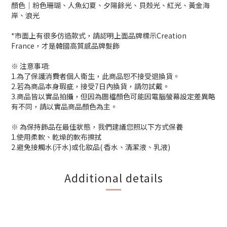
顏色│粉色珊瑚、人魚幻夏、夕陽餘光、貝殼光、紅光、黃金海
岸、浪光
*市面上有很多仿造款式，請認明上面品牌標示Creation
France，才是韓國高質感品牌髮飾
※ 注意事項:
1.為了保護消費者個人衛生，此商品恕不接受退換貨。
2.若為商品本身瑕疵，接受7日內換貨，請勿試戴。
3.商品皆以實品拍攝，但因為圖檔顏色可能因電腦螢幕設定差異略
有不同，請以實品商品顏色為主。
※ 為保持飾品在最佳狀態，我們建議您照以下方式保養
1.使用柔軟、乾燥的軟布擦拭
2.避免接觸水(汗水)或化妝品( 香水、清潔液、乳液)
Additional details