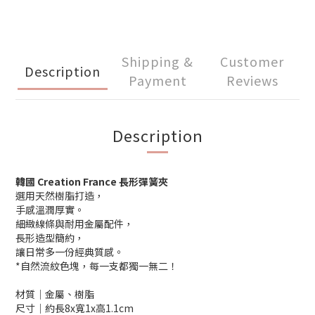
Shipping &
Customer
Description
Payment
Reviews
Description
韓國 Creation France 長形彈簧夾
選用天然樹脂打造，
手感溫潤厚實。
細緻線條與耐用金屬配件，
長形造型簡約，
讓日常多一份經典質感。
*自然流紋色塊，每一支都獨一無二！
材質│金屬、樹脂
尺寸│約長8x寬1x高1.1cm