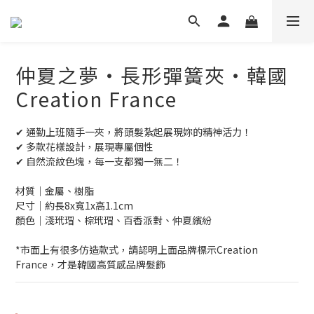
仲夏之夢‧長形彈簧夾‧韓國
Creation France
✔ 通勤上班隨手一夾，將頭髮紮起展現妳的精神活力！
✔ 多款花樣設計，展現專屬個性
✔ 自然流紋色塊，每一支都獨一無二！
材質│金屬、樹脂
尺寸│約長8x寬1x高1.1cm
顏色│淺玳瑁、棕玳瑁、百香派對、仲夏繽紛
*市面上有很多仿造款式，請認明上面品牌標示Creation 
France，才是韓國高質感品牌髮飾