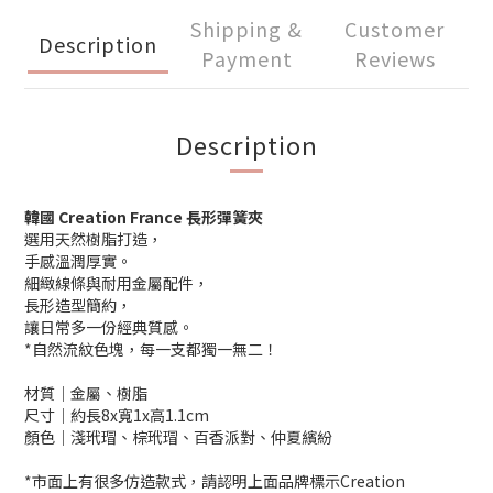
Shipping &
Customer
Description
Payment
Reviews
Description
韓國 Creation France 長形彈簧夾
選用天然樹脂打造，
手感溫潤厚實。
細緻線條與耐用金屬配件，
長形造型簡約，
讓日常多一份經典質感。
*自然流紋色塊，每一支都獨一無二！
材質│金屬、樹脂
尺寸│約長8x寬1x高1.1cm
顏色│淺玳瑁、棕玳瑁、百香派對、仲夏繽紛
*市面上有很多仿造款式，請認明上面品牌標示Creation