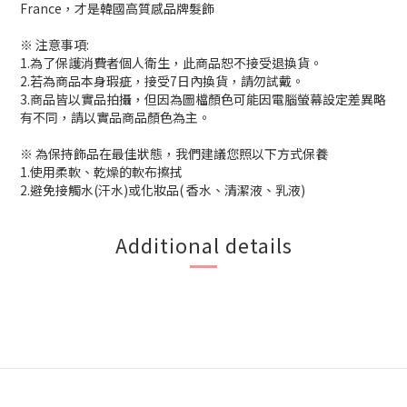
France，才是韓國高質感品牌髮飾
※ 注意事項:
1.為了保護消費者個人衛生，此商品恕不接受退換貨。
2.若為商品本身瑕疵，接受7日內換貨，請勿試戴。
3.商品皆以實品拍攝，但因為圖檔顏色可能因電腦螢幕設定差異略
有不同，請以實品商品顏色為主。
※ 為保持飾品在最佳狀態，我們建議您照以下方式保養
1.使用柔軟、乾燥的軟布擦拭
2.避免接觸水(汗水)或化妝品( 香水、清潔液、乳液)
Additional details