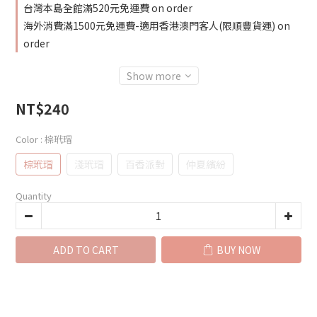
台灣本島全館滿520元免運費 on order
海外消費滿1500元免運費-適用香港澳門客人(限順豐貨運) on
order
Show more
NT$240
Color
: 棕玳瑁
棕玳瑁
淺玳瑁
百香派對
仲夏繽紛
Quantity
ADD TO CART
BUY NOW