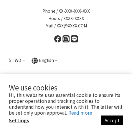
Phone / XX-XXX-XXX-XXX
Hours / XXXX-XXXX
Mail / XXX@XXXX.COM
$
TWD
English
We use cookies
提醒您，我們不會以電話或簡訊方式通知變更付款方式。
Hi, this website uses essential cookie to ensure its
proper operation and tracking cookies to
understand how you interact with it. The latter will
Copyright© 2024 Lotin Accessory
be set only upon approval.
Read more
Settings
Accept
BUY NOW