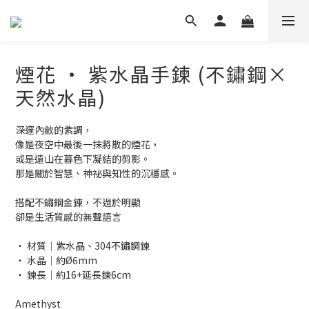
煙花 ‧ 紫水晶手鍊 (不鏽鋼×
天然水晶)
深邃內斂的紫調，
像是夜空中最後一抹將散的煙花，
或是遠山在暮色下凝結的剪影。
那是關於智慧、神祕與知性的沉穩感。
搭配不鏽鋼金鍊，不過於明顯
卻是生活質感的無聲語言
‧ 材質│紫水晶、304不鏽鋼鍊
‧ 水晶│約Ø6mm
‧ 鍊長│約16+延長鍊6cm
Amethyst