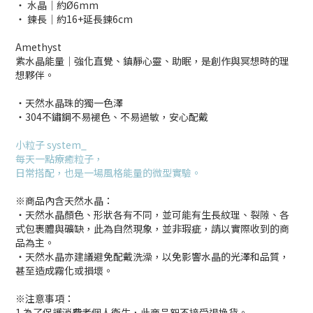
‧ 水晶│約Ø6mm
‧ 鍊長│約16+延長鍊6cm
Amethyst
紫水晶能量│強化直覺、鎮靜心靈、助眠，是創作與冥想時的理
想夥伴。
・天然水晶珠的獨一色澤
・304不鏽鋼不易褪色、不易過敏，安心配戴
小粒子 system_
每天一點療癒粒子，
日常搭配，也是一場風格能量的微型實驗。
※商品內含天然水晶：
‧天然水晶顏色、形狀各有不同，並可能有生長紋理、裂隙、各
式包裹體與礦缺，此為自然現象，並非瑕疵，請以實際收到的商
品為主。
‧天然水晶亦建議避免配戴洗澡，以免影響水晶的光澤和品質，
甚至造成霧化或損壞。
※注意事項：
1.為了保護消費者個人衛生，此商品恕不接受退換貨。