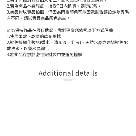
2.若為商品本身瑕疵，接受7日內換貨，請勿試戴。
3.商品皆以實品拍攝，但因為圖檔顏色可能因電腦螢幕設定差異略
有不同，請以實品商品顏色為主。
※為保持飾品在最佳狀態，我們建議您依照以下方式保養
1.使用柔軟、乾燥的軟布擦拭
2.避免接觸化妝品(香水、清潔液、乳液)，天然水晶亦建議避免配
戴洗澡，以免水晶霧化
3.將飾品存放於密封夾鏈袋中並避免撞擊
Additional details