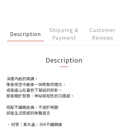
Shipping &
Customer
Description
Payment
Reviews
Description
深邃內斂的紫調，
像是夜空中最後一抹將散的煙花，
或是遠山在暮色下凝結的剪影。
那是關於智慧、神祕與知性的沉穩感。
搭配不鏽鋼金鍊，不過於明顯
卻是生活質感的無聲語言
‧ 材質│紫水晶、304不鏽鋼鍊