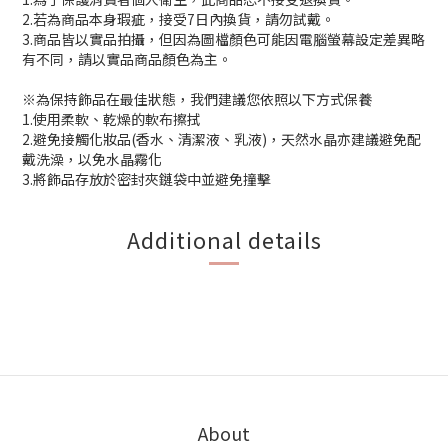
2.若為商品本身瑕疵，接受7日內換貨，請勿試戴。
3.商品皆以實品拍攝，但因為圖檔顏色可能因電腦螢幕設定差異略
有不同，請以實品商品顏色為主。
※為保持飾品在最佳狀態，我們建議您依照以下方式保養
1.使用柔軟、乾燥的軟布擦拭
2.避免接觸化妝品(香水、清潔液、乳液)，天然水晶亦建議避免配
戴洗澡，以免水晶霧化
3.將飾品存放於密封夾鏈袋中並避免撞擊
Additional details
About