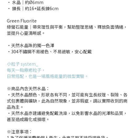
‧ 水晶│約Ø6mm
‧ 鍊長│約16+延長鍊6cm
Green Fluorite
綠螢石能量│帶來理性與平衡，幫助整理思緒、釋放負面情緒，
並提升心靈清晰感。
・天然水晶珠的獨一色澤
・304不鏽鋼不易褪色、不易過敏，安心配戴
小粒子 system_
每天一點療癒粒子，
日常搭配，也是一場風格能量的微型實驗。
※商品內含天然水晶：
‧天然水晶顏色、形狀各有不同，並可能有生長紋理、裂隙、各
式包裹體與礦缺，此為自然現象，並非瑕疵，請以實際收到的商
品為主。
‧天然水晶亦建議避免配戴洗澡，以免影響水晶的光澤和品質，
甚至造成霧化或損壞。
※注意事項：
1.為了保護消費者個人衛生，此商品恕不接受退換貨。