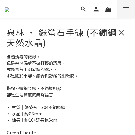
泉林 ‧ 綠螢石手鍊 (不鏽鋼×
天然水晶)
剔透清霧的微綠，
像是森林深處不被打擾的清泉，
或是青苔上剛凝結的露水。
那是關於平靜、癒合與舒緩的細緻感。
搭配不鏽鋼金鍊，不過於明顯
卻是生活質感的無聲語言
‧ 材質│綠螢石、304不鏽鋼鍊
‧ 水晶│約Ø6mm
‧ 鍊長│約16+延長鍊6cm
Green Fluorite