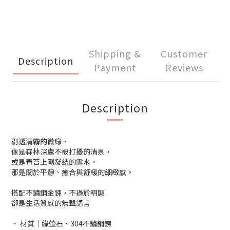
Shipping &
Customer
Description
Payment
Reviews
Description
剔透清霧的微綠，
像是森林深處不被打擾的清泉，
或是青苔上剛凝結的露水。
那是關於平靜、癒合與舒緩的細緻感。
搭配不鏽鋼金鍊，不過於明顯
卻是生活質感的無聲語言
‧ 材質│綠螢石、304不鏽鋼鍊