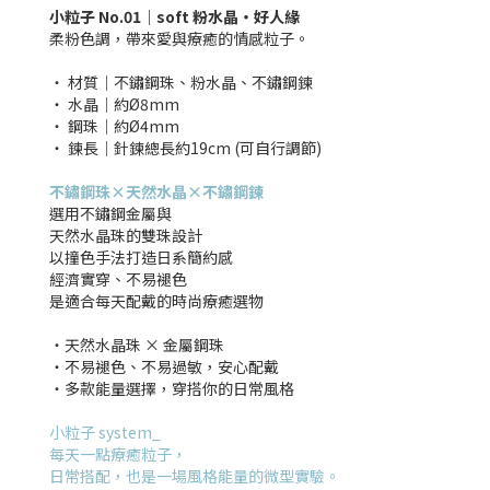
小粒子 No.01｜soft 粉水晶‧好人緣
柔粉色調，帶來愛與療癒的情感粒子。
‧ 材質│不鏽鋼珠、粉水晶、不鏽鋼鍊
‧ 水晶│約Ø8mm
‧ 鋼珠│約Ø4mm
‧ 鍊長│針鍊總長約19cm (可自行調節)
不鏽鋼珠×天然水晶×不鏽鋼鍊
選用不鏽鋼金屬與
天然水晶珠的雙珠設計
以撞色手法打造日系簡約感
經濟實穿、不易褪色
是適合每天配戴的時尚療癒選物
・天然水晶珠 × 金屬鋼珠
・不易褪色、不易過敏，安心配戴
・多款能量選擇，穿搭你的日常風格
小粒子 system_
每天一點療癒粒子，
日常搭配，也是一場風格能量的微型實驗。