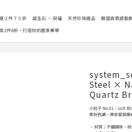
精選２件７５折
誕生石 ‧ 祝福
天然珍珠選品
韓國高質感髮飾 Cr
氛2件8折‧打造你的居家美學
system_so
Steel × N
Quartz Br
小粒子 No.01｜soft 
柔粉色調，帶來愛與療
‧ 材質│不鏽鋼珠、