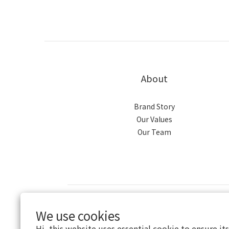
About
Brand Story
Our Values
Our Team
$
TWD
English
We use cookies
Hi, this website uses essential cookie to ensure it