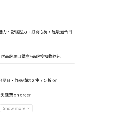
魅力、舒緩壓力、打開心房，是最適合日
n 商品，附品牌馬口鐵盒+品牌按扣收納包
好夏日‧飾品精選２件７５折 on
運費 on order
Show more