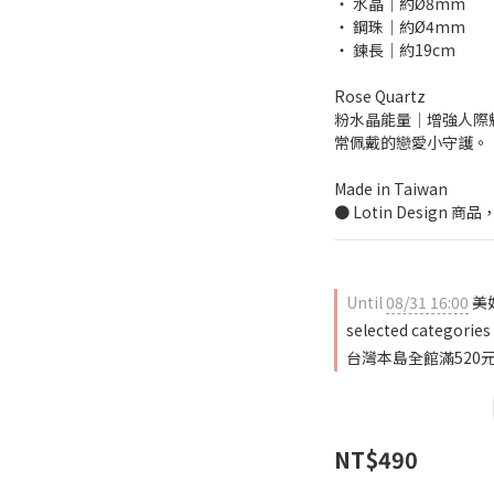
‧ 水晶│約Ø8mm
‧ 鋼珠│約Ø4mm
‧ 鍊長│約19cm
Rose Quartz
粉水晶能量│增強人際
常佩戴的戀愛小守護。
Made in Taiwan
● Lotin Desig
Until
08/31 16:00
美
selected categories
台灣本島全館滿520元免
NT$490