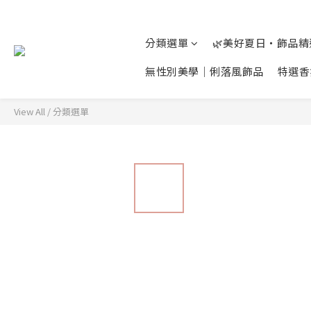
分類選單
🌿美好夏日‧飾品
無性別美學│俐落風飾品
特選香
View All
/
分類選單