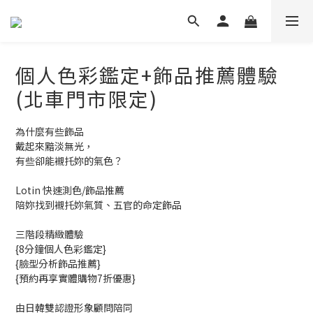
個人色彩鑑定+飾品推薦體驗
(北車門市限定)
為什麼有些飾品
戴起來黯淡無光，
有些卻能襯托妳的氣色？
Lotin 快速測色/飾品推薦
陪妳找到襯托妳氣質、五官的命定飾品
三階段精緻體驗
{8分鐘個人色彩鑑定}
{臉型分析飾品推薦}
{預約再享實體購物7折優惠}
由日韓雙認證形象顧問陪同