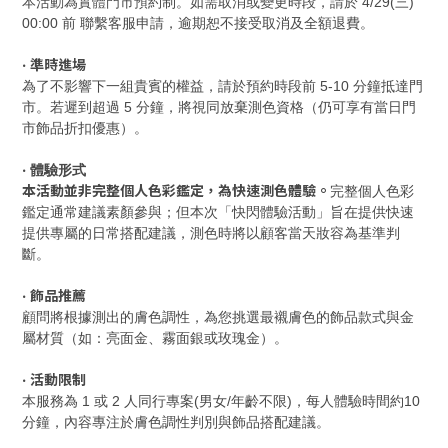
本活動為實體門市預約制。如需取消或變更時段，請於 4/29(三)
00:00 前 聯繫客服申請，逾期恕不接受取消及全額退費。
準時進場
‧
為了不影響下一組貴賓的權益，請於預約時段前 5-10 分鐘抵達門
市。若遲到超過 5 分鐘，將視同放棄測色資格（仍可享有當日門
市飾品折扣優惠）。
‧
體驗形式
本活動並非完整個人色彩鑑定，為快速測色體驗。
完整個人色彩
鑑定通常建議素顏參與；但本次「快閃體驗活動」旨在提供快速
提供專屬的日常搭配建議，測色時將以顧客當天妝容為基準判
斷。
飾品推薦
‧
顧問將根據測出的膚色調性，為您挑選最襯膚色的飾品款式與金
屬材質（如：亮面金、霧面銀或玫瑰金）。
活動限制
‧
本服務為 1 或 2 人同行專案(男女/年齡不限)，每人體驗時間約10
分鐘，內容專注於膚色調性判別與飾品搭配建議。