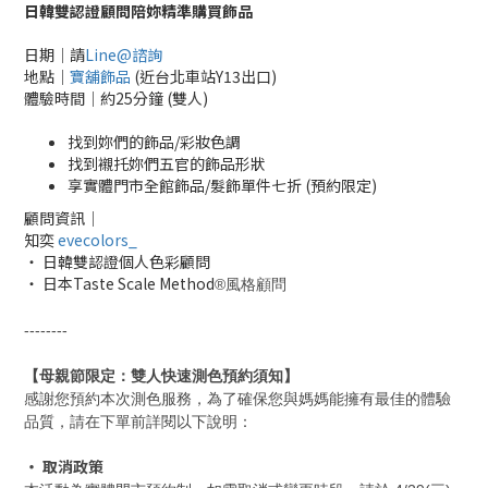
日韓雙認證顧問陪妳精準購買飾品
日期│請
Line@諮詢
地點│
寶舖飾品
(近台北車站Y13出口)
體驗時間│約25分鐘 (雙人)
找到妳們的飾品/彩妝色調
找到襯托妳們五官的飾品形狀
享實體門市全館飾品/髮飾單件七折 (預約限定)
顧問資訊
│
知奕
evecolors_
‧ 日韓雙認證個人色彩顧問
‧ 日本Taste Scale Method
®風格顧問
--------
【
母親節限定：雙人快速測色預約須知】
感謝您預約本次測色服務，為了確保您與媽媽能擁有最佳的體驗
品質，請在下單前詳閱以下說明：
‧ 取消政策