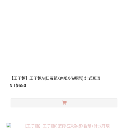
【王子麵】王子麵A(紅蘿蔔X南瓜X花椰菜) 針式耳環
NT$650