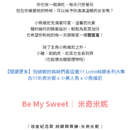
你也有一個貪吃、每天只想著玩
但在你需要她的時候，可以給予你滿滿溫暖的女友嗎？
小熊維尼充滿著可愛、溫馨的元素
簡約幾何的蜂巢設計，輕鬆為氣質加分
也希望你和她的每一天跟蜂蜜一樣
甜蜜蜜
！
除了主角小熊維尼之外，
小豬、跳跳虎、屹耳也全員到齊
（也超適合閨蜜禮物啦）
【閱讀更多】怕過敏的姊妹們看這邊!!! Lotin純銀系列大集
合!!!米奇米妮 x 小美人魚 x 小熊維尼
Be My Sweet｜ 米奇米妮
｜玫金紀念款 純銀鎖骨鍊-米奇米妮｜