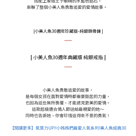
搭配上象徵王子眼睛的水藍色鋯石，
串聯了整個小美人魚勇敢追愛的愛情故事。
|
小美人魚30週年珍藏版-純銀鎖骨鍊
|
|
小美人魚30週年典藏版 純銀戒指
|
小美人魚勇敢追愛的故事，
是每個女孩在面對愛情時都需要鼓起的力量，
也因為這些無所畏懼，才能遇見更美的愛情。
這款超級適合情人節送給最親愛的她～
同時也告訴她，你會珍惜這得來不意的勇氣！
【閱讀更多】氣質力UP!!小姊姊們最愛人氣系列!美人魚經典30