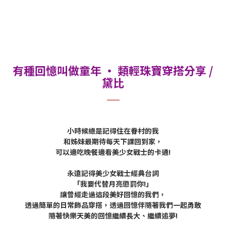
有種回憶叫做童年 ‧ 類輕珠寶穿搭分享 /
黛比
小時候總是記得住在眷村的我
和姊妹最期待每天下課回到家，
可以邊吃晚餐邊看美少女戰士的卡通!
永遠記得美少女戰士經典台詞
「我要代替月亮懲罰你!」
讓曾經走過這段美好回憶的我們，
透過簡單的日常飾品穿搭，透過回憶伴隨著我們一起勇敢
隨著快樂天美的回憶繼續長大、繼續追夢!