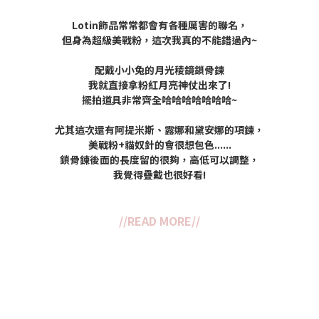
Lotin飾品常常都會有各種厲害的聯名，
但身為超級美戰粉，這次我真的不能錯過內~
配戴小小兔的月光稜鏡鎖骨鍊
我就直接拿粉紅月亮神仗出來了!
擺拍道具非常齊全哈哈哈哈哈哈哈~
尤其這次還有阿提米斯、露娜和黛安娜的項鍊，
美戰粉+貓奴針的會很想包色......
鎖骨鍊後面的長度留的很夠，高低可以調整，
我覺得疊戴也很好看!
//READ MORE//