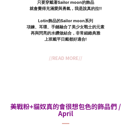
只要穿戴著
Sailor moon的飾品
就會覺得充滿愛與勇氣，
我是說真的拉‼️
Lotin飾品的Sailor moon系列
項鍊、耳環、手鏈融合了
美少女戰士的元素
再與閃亮的水鑽做結合，
非常細緻典雅
上班戴平日戴都好適合!
//READ MORE//
美戰粉+貓奴真的會很想包色的飾品們 /
April