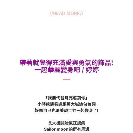
//READ MORE//
帶著就覺得充滿愛與勇氣的飾品!
一起華麗變身吧 / 婷婷
「我要代替月亮懲罰你」
小時候邊看邊跟著大喊這句台詞
好像自己也跟著戰士們一起變身了!
長大後開始瘋狂搜集
Sailor moon的所有周邊