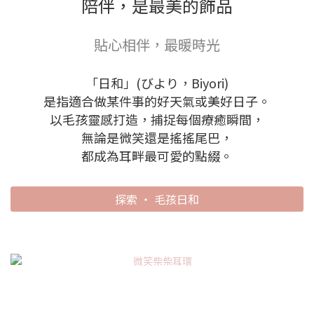
陪伴，是最美的飾品
貼心相伴，最暖時光
「日和」(びより，Biyori)
是指適合做某件事的好天氣或美好日子。
以毛孩靈感打造，捕捉每個療癒瞬間，
無論是微笑還是搖搖尾巴，
都成為耳畔最可愛的點綴。
探索 ‧ 毛孩日和