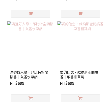
溝通好人緣‧邱比特空間
愛的信念‧維納斯空間擴
擴香│茶香水果調
香｜果香柑苔調
NT$699
NT$699