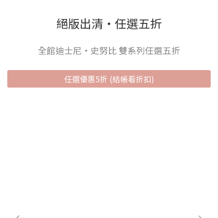
絕版出清‧任選五折
全館迪士尼‧史努比 雙系列任選五折
任選優惠5折 (結帳看折扣)