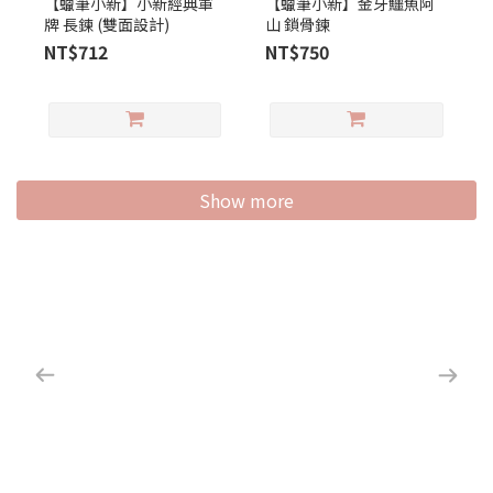
【蠟筆小新】小新經典軍
【蠟筆小新】金牙鱷魚阿
牌 長鍊 (雙面設計)
山 鎖骨鍊
NT$712
NT$750
Show more