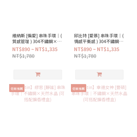
維納斯 [偏愛] 串珠手環│(
邱比特 [愛慕] 串珠手環│(
質感管理 ) 304不鏽鋼×天
情感平衡感 ) 304不鏽鋼×
然水晶
天然水晶
NT$890 ~ NT$1,335
NT$890 ~ NT$1,335
NT$1,780
NT$1,780
低敏推薦
低敏推薦