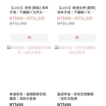
【Lotin】繆思 [靜謐] 串珠
【Lotin】幸運女神 [豐碩]
手環│不鏽鋼×天然水晶
串珠手環│不鏽鋼×天然
(可搭配擴香禮盒)
水晶 (可搭配擴香禮盒)
NT$890 ~ NT$1,335
NT$890 ~ NT$1,335
NT$1,780
NT$1,780
幸運氣場‧福爾圖娜空間
靈感修復‧繆思空間擴香
擴香｜清新木香調
│知性茶香調
NT$699
NT$699