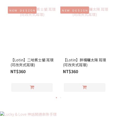
ＮＥＷ ＤＥＳＩＧＮ
ＮＥＷ ＤＥＳＩＧＮ
Ｎ
【Lotin】二哈賓士貓 耳環
【Lotin】胖橘曬太陽 耳環
(可改夾式耳環)
(可改夾式耳環)
NT$360
NT$360