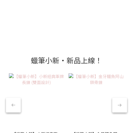
蠟筆小新‧新品上線！