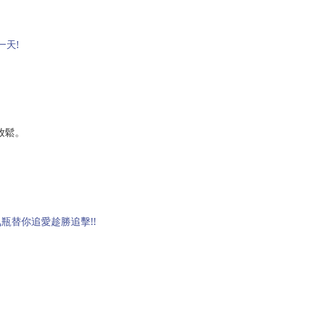
一天!
放鬆。
氛瓶替你追愛趁勝追擊!!