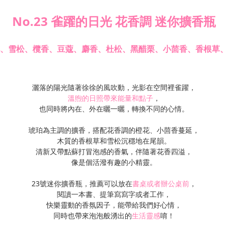
No.23 雀躍的日光 花香調 迷你擴香瓶
、雪松、欖香、豆蔻、麝香、杜松、黑醋栗、小茴香、香根草、
灑落的陽光隨著徐徐的風吹動，光影在空間裡雀躍，
溫煦的日照帶來能量和點子
，
也同時將內在、外在曬一曬，轉換不同的心情。
琥珀為主調的擴香，搭配花香調的橙花、小茴香蔓延，
木質的香根草和雪松沉穩地在尾韻。
清新又帶點蘇打冒泡感的香氣，伴隨著花香四溢，
像是個活潑有趣的小精靈。
23號迷你擴香瓶，推薦可以放在
書桌或者辦公桌前
，
閱讀一本書、提筆寫寫字或者工作，
快樂靈動的香氛因子，能帶給我們好心情，
同時也帶來泡泡般湧出的
生活靈感
唷！