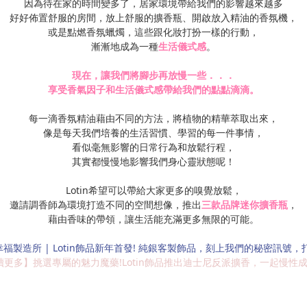
因為待在家的時間變多了，居家環境帶給我們的影響越來越多
好好佈置舒服的房間，放上舒服的擴香瓶、開啟放入精油的香氛機，
或是點燃香氛蠟燭，這些跟化妝打扮一樣的行動，
漸漸地成為一種
生活儀式感
。
現在，讓我們將腳步再放慢一些．．．
享受香氣因子和生活儀式感帶給我們的點點滴滴。
每一滴香氛精油藉由不同的方法，將植物的精華萃取出來，
像是每天我們培養的生活習慣、學習的每一件事情，
看似毫無影響的日常行為和放鬆行程，
其實都慢慢地影響我們身心靈狀態呢！
Lotin希望可以帶給大家更多的嗅覺放鬆，
邀請調香師為環境打造不同的空間想像，推出
三款品牌迷你擴香瓶
，
藉由香味的帶領，讓生活能充滿更多無限的可能。
福製造所 | Lotin飾品新年首發! 純銀客製飾品，刻上我們的秘密訊號，
讀更多】
挑選專屬的魅力魔藥!Lotin飾品推出迪士尼反派擴香，一起慢性成