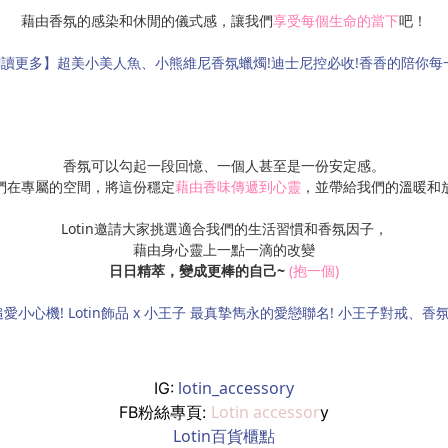
藉由香氛的感染和休閒的儀式感，讓我們
享受每個生命的當下
吧！
讀更多】超美小美人魚、小熊維尼香氛蠟燭!迪士尼控必收!香香的陪你每
香氛可以勾起一段回憶、一個人甚至是一份安定感。
們在專屬的空間，將這份穩定
藉由香味傳遞到心靈
，並帶給我們的溫暖和
Lotin邀請大家挑選適合我們的生活習慣和香氛因子，
藉由身心靈上一點一滴的改變
日日精萃，變成更棒的自己~
(抱一個)
小心機! Lotin飾品 x 小王子 最真摯雋永的愛戀聯名! 小王子對戒、香
lotin_accessory
IG:
Lotin accessor
FB粉絲專頁:
y
Lotin百貨櫃點