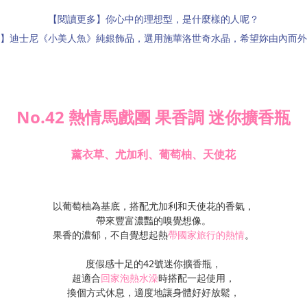
【閱讀更多】你心中的理想型，是什麼樣的人呢？
】迪士尼《小美人魚》純銀飾品，選用施華洛世奇水晶，希望妳由內而外
No.42 熱情馬戲團 果香調 迷你擴香瓶
薰衣草、尤加利、葡萄柚、天使花
以葡萄柚為基底，搭配尤加利和天使花的香氣，
帶來豐富濃豔的嗅覺想像。
果香的濃郁，不自覺想起熱
帶國家旅行的熱情
。
度假感十足的42號迷你擴香瓶，
超適合
回家泡熱水澡
時搭配一起使用，
換個方式休息，適度地讓身體好好放鬆，