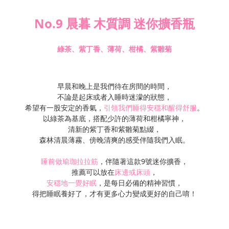
No.9 晨暮 木質調 迷你擴香瓶
綠茶、紫丁香、薄荷、柑橘、紫雛菊
早晨和晚上是我們待在房間的時間，
不論是起床或者入睡時迷濛的狀態，
希望有一股安定的香氣，
引領我們睡得安穩和醒得舒服
。
以綠茶為基底，搭配少許的薄荷和柑橘寧神，
清新的紫丁香和紫雛菊點綴，
森林清晨薄霧、傍晚清爽的感受伴隨我們入眠。
睡前做瑜珈拉拉筋
，伴隨著這款9號迷你擴香，
推薦可以放在
床邊或床頭
，
安穩地一覺好眠
，是每日必備的精神習慣，
得把睡眠養好了，才有更多心力變成更好的自己唷！