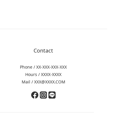
Contact
Phone / XX-XXX-XXX-XXX
Hours / XXXX-XXXX
Mail / XXX@XXXX.COM