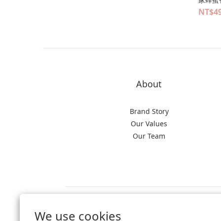
NT$49
About
Brand Story
Our Values
Our Team
$
TWD
English
We use cookies