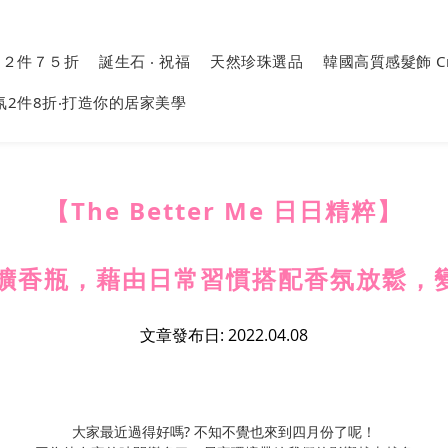
選２件７５折
誕生石 ‧ 祝福
天然珍珠選品
韓國高質感髮飾 Crea
氛2件8折‧打造你的居家美學
【The Better Me 日日精粹】
迷你擴香瓶，藉由日常習慣搭配香氛放鬆，
文章發布日: 2022.04.08
大家最近過得好嗎? 不知不覺也來到四月份了呢！