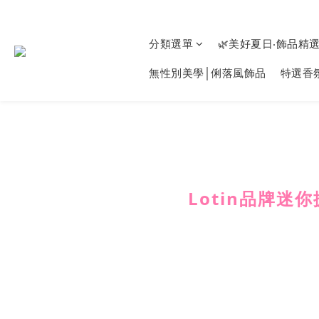
分類選單
🌿美好夏日‧飾品精
無性別美學│俐落風飾品
特選香
Lotin品牌