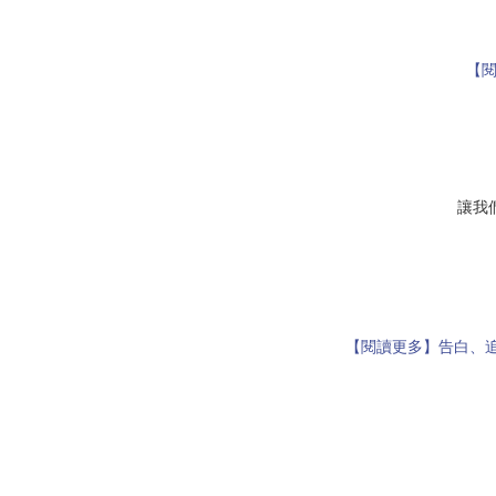
【閱
讓我
【閱讀更多】告白、追愛