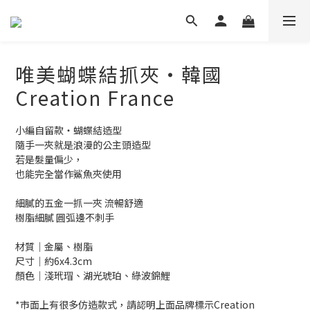
唯美蝴蝶結抓夾‧韓國
Creation France
小編自留款‧蝴蝶結造型
隨手一夾就是浪漫的公主頭造型
若是髮量偏少，
也能完全當作鯊魚夾使用
細膩的五金一抓一夾 流暢舒適
樹脂細膩 圓弧邊不刺手
材質│金屬、樹脂
尺寸│約6x4.3cm
顏色│淺玳瑁、湖光琥珀、綠波錦鯉
*市面上有很多仿造款式，請認明上面品牌標示Creation 