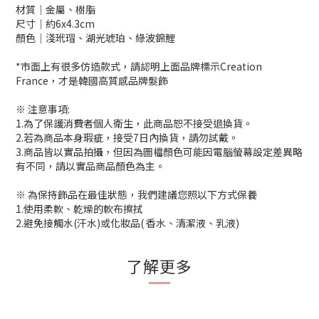
材質│金屬、樹脂
尺寸│約6x4.3cm
顏色│淺玳瑁、湖光琥珀、綠波錦鯉
*市面上有很多仿造款式，請認明上面品牌標示Creation
France，才是韓國高質感品牌髮飾
※ 注意事項:
1.為了保護消費者個人衛生，此商品恕不接受退換貨。
2.若為商品本身瑕疵，接受7日內換貨，請勿試戴。
3.商品皆以實品拍攝，但因為圖檔顏色可能因電腦螢幕設定差異略
有不同，請以實品商品顏色為主。
※ 為保持飾品在最佳狀態，我們建議您照以下方式保養
1.使用柔軟、乾燥的軟布擦拭
2.避免接觸水(汗水)或化妝品( 香水、清潔液、乳液)
了解更多