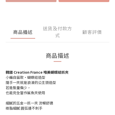
送貨及付款方
商品描述
顧客評價
式
商品描述
韓國 Creation France 唯美蝴蝶結抓夾
小編自留款‧蝴蝶結造型
隨手一夾就是浪漫的公主頭造型
若是髮量偏少，
也能完全當作鯊魚夾使用
細膩的五金一抓一夾 流暢舒適
樹脂細膩 圓弧邊不刺手