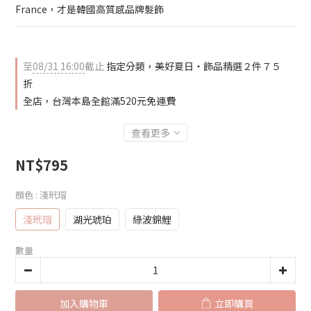
France，才是韓國高質感品牌髮飾
至
08/31 16:00
截止
指定分類，美好夏日‧飾品精選２件７５
折
全店，台灣本島全館滿520元免運費
查看更多
NT$795
顏色
: 淺玳瑁
淺玳瑁
湖光琥珀
綠波錦鯉
數量
加入購物車
立即購買