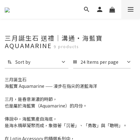
三月誕生石 送禮│溝通‧海藍寶
AQUAMARINE
9 products
Sort by
24 Items per page
三月誕生石
海藍寶 Aquamarine —— 漫步在指尖的湛藍海洋
三月，是春意漸濃的時節，
也是屬於海藍寶（Aquamarine）的月份。
傳說中，海藍寶產自海底，
是海水精華凝聚而成，象徵著「沉著」、「勇敢」與「聰明」。
在 Lotin Accessory 的精選系列中，