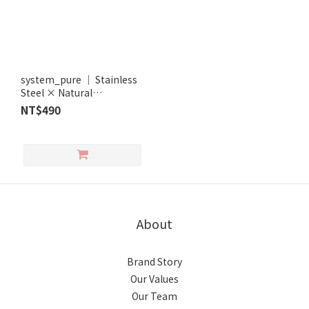
system_pure │ Stainless
Steel × Natural
Aquamarine Necklace
NT$490
About
Brand Story
Our Values
Our Team