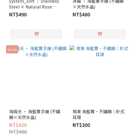
system_soft │ Stainless
冰霧 ‧ 海藍寶手鍊 (不鏽鋼
Steel × Natural Rose
×天然水晶)
Quartz Bracelet
NT$490
NT$480
ＮＥＷ
海與天 ‧ 海藍寶手鍊 (不鏽
框景 海藍寶‧不鏽鋼｜針式
鋼×天然水晶)
耳環
NT$420
NT$300
NT$480