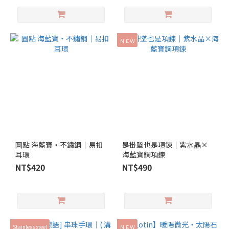
ＮＥＷ
圓點 海藍寶‧不鏽鋼｜易扣
是掛墜也是項鍊｜紫水晶×
耳環
海藍寶鋼項鍊
NT$420
NT$490
Stainless steel
ＮＥＷ