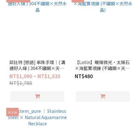
邱比特 [戀語] 串珠手環│( 溝
【Lotin】暖陽微光‧太陽石
通好人緣 ) 304不鏽鋼×天然
×海藍寶項鍊 (不鏽鋼×天然
水晶
水晶)
NT$1,090 ~ NT$1,535
NT$480
NT$1,780
ＮＥＷ