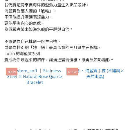
我們將這份來自海洋的澄澈力量注入飾品設計。
海藍寶對應人體的「喉輪」，
不僅能提升溝通表達能力，
更能平撫內心的焦慮，
為佩戴者帶來如海水般的平靜與自信。
不論是為自己挑選一份生日禮，
或是為特別的「她」送上最具深意的三月誕生石祝福，
Lotin 的海藍寶系列
將成為你最溫柔的陪伴，讓溝通變得優雅，讓勇氣如影隨形。
ＮＥＷ
ＮＥＷ