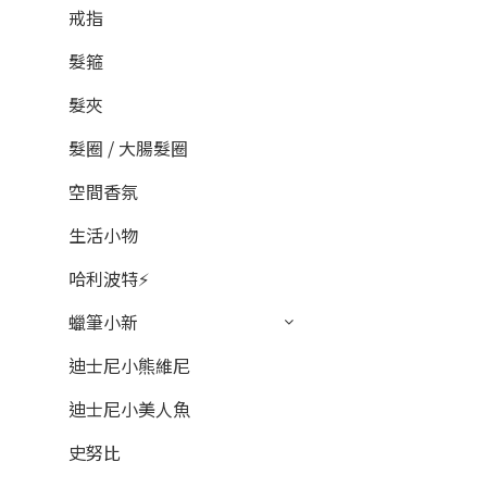
戒指
髮箍
髮夾
髮圈 / 大腸髮圈
空間香氛
生活小物
哈利波特⚡
蠟筆小新
迪士尼小熊維尼
迪士尼小美人魚
史努比