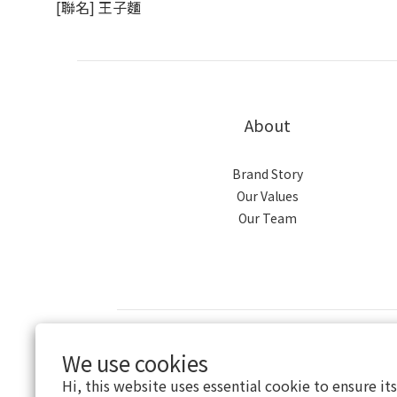
[聯名] 王子麵
About
Brand Story
Our Values
Our Team
$
TWD
English
We use cookies
Hi, this website uses essential cookie to ensure it