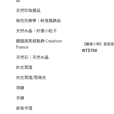
品
天然珍珠選品
無性別美學│俐落風飾品
天然水晶‧好運小粒子
韓國高質感髮飾 Creation
【蠟筆小新】屁屁星
France
NT$750
天然石│天然水晶
針式耳環
夾式耳環/耳骨夾
項鍊
手鍊
串珠手環