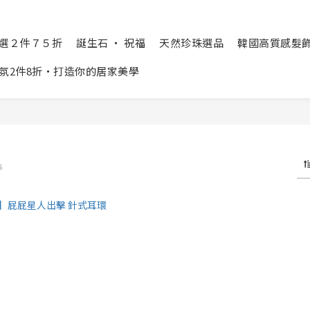
精選２件７５折
誕生石 ‧ 祝福
天然珍珠選品
韓國高質感髮飾 Cr
氛2件8折‧打造你的居家美學
s