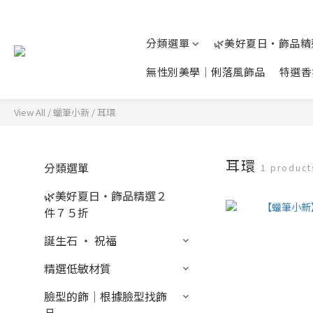
分類選單
🌿美好夏日‧飾品
無性別美學│俐落風飾品
特選香
View All
/
蠟筆小新
/
耳環
耳環
分類選單
1 product
🌿美好夏日‧飾品精選２
件７５折
誕生石 ‧ 祝福
精選低敏材質
臉型的飾│根據臉型找飾