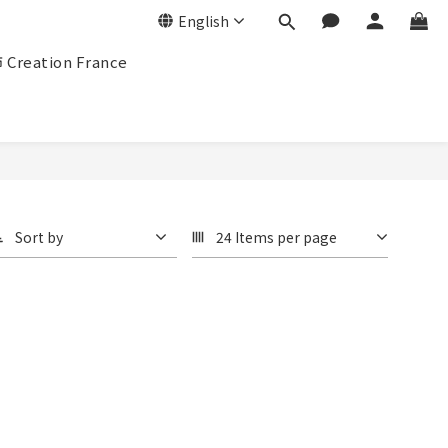
English
eation France
Sort by
24 Items per page