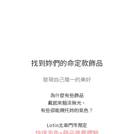
找到妳們的命定款飾品
發現自己獨一的美好
為什麼有些飾品
戴起來黯淡無光，
有些卻能襯托妳的氣色？
Lotin北車門市限定
快速測色+飾品推薦體驗