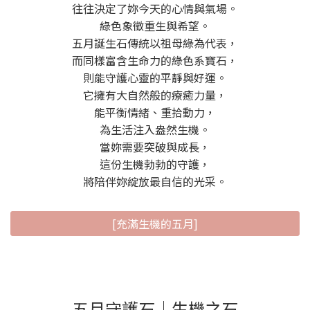
往往決定了妳今天的心情與氣場。
綠色象徵重生與希望。
五月誕生石傳統以祖母綠為代表，
而同樣富含生命力的綠色系寶石，
則能守護心靈的平靜與好運。
它擁有大自然般的療癒力量，
能平衡情緒、重拾動力，
為生活注入盎然生機。
當妳需要突破與成長，
這份生機勃勃的守護，
將陪伴妳綻放最自信的光采。
[充滿生機的五月]
五月守護石│生機之石