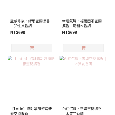
靈感修復‧繆思空間擴香
幸運氣場‧福爾圖娜空間
│知性茶香調
擴香｜清新木香調
NT$699
NT$699
【Lotin】招財喵甜好運新
內在沉靜‧雪境空間擴香
春空間擴香
｜木質花香調