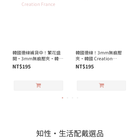
韓國連線補貨中！繁花盛
韓國連線！3mm無痕壓
開‧3mm無痕壓夾‧韓國
夾‧韓國 Creation
Creation France
France
NT$195
NT$195
知性‧生活配戴選品