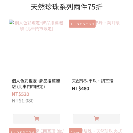
天然珍珠系列兩件75折
Ｌ．ＤＥＳＩＧＮ
個人色彩鑑定+飾品推薦體
天然珍珠串珠‧鋼耳環
驗 (北車門市限定)
NT$480
NT$520
NT$1,080
Ｌ．ＤＥＳＩＧＮ
Clip-on