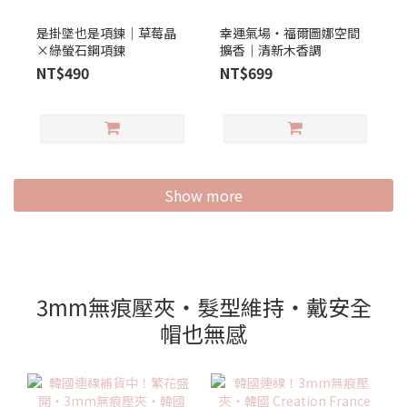
是掛墜也是項鍊｜草莓晶
幸運氣場‧福爾圖娜空間
×綠螢石鋼項鍊
擴香｜清新木香調
NT$490
NT$699
Show more
3mm無痕壓夾‧髮型維持‧戴安全
帽也無感