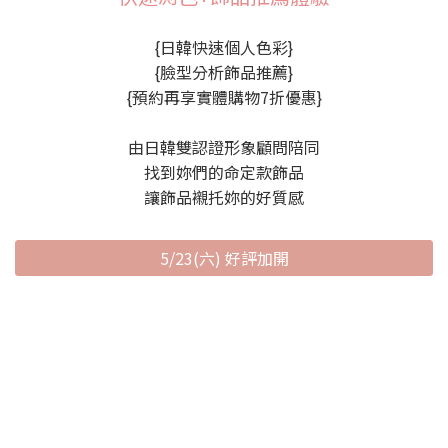
{日韓快速個人色彩}
{臉型分析飾品推薦}
{預約再享實體購物7折優惠}
由日韓雙認證形象顧問陪同
找到妳們的命定款飾品
讓飾品襯托妳的好質感
5/23(六) 好評加開