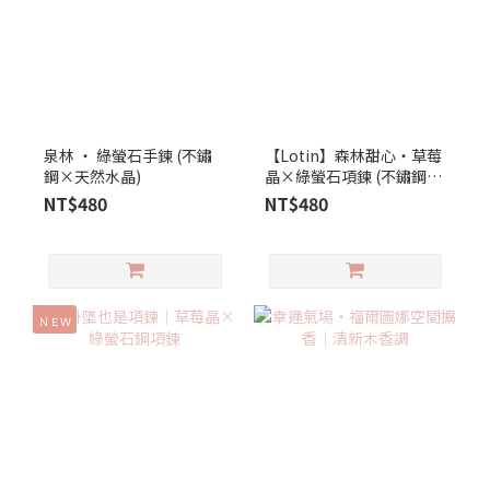
泉林 ‧ 綠螢石手鍊 (不鏽
【Lotin】森林甜心‧草莓
鋼×天然水晶)
晶×綠螢石項鍊 (不鏽鋼×
天然水晶)
NT$480
NT$480
ＮＥＷ