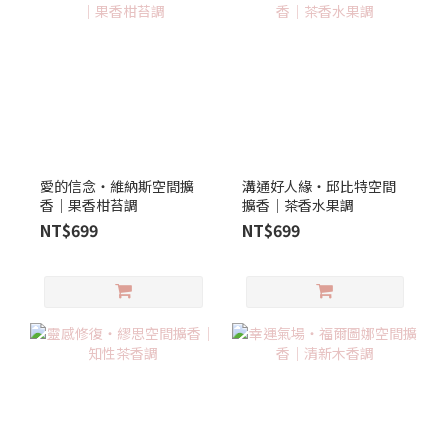
愛的信念‧維納斯空間擴
溝通好人緣‧邱比特空間
香｜果香柑苔調
擴香│茶香水果調
NT$699
NT$699