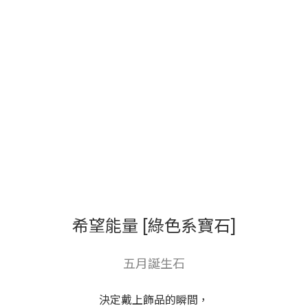
希望能量 [綠色系寶石]
五月誕生石
決定戴上飾品的瞬間，