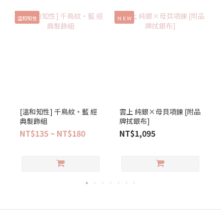
溫和知性
ＮＥＷ
[溫和知性] 千鳥紋‧藍 經
雲上 純銀×母貝項鍊 [附品
典髮飾組
牌拭銀布]
NT$135 ~ NT$180
NT$1,095