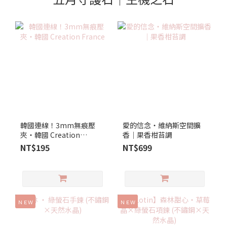
韓國連線！3mm無痕壓
愛的信念‧維納斯空間擴
夾‧韓國 Creation
香｜果香柑苔調
France
NT$195
NT$699
ＮＥＷ
ＮＥＷ