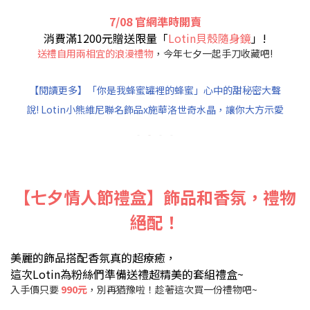
7/08 官網準時開賣
消費滿1200元贈送限量「
Lotin貝殼隨身鏡
」!
送禮自用兩相宜的浪漫禮物
，今年七夕一起手刀收藏吧!
【閱讀更多】「你是我蜂蜜罐裡的蜂蜜」心中的甜秘密大聲
說! Lotin小熊維尼聯名飾品x施華洛世奇水晶，讓你大方示愛
【七夕情人節禮盒】飾品和香氛，禮物
絕配！
美麗的飾品搭配香氛真的超療癒，
這次Lotin為粉絲們準備送禮超精美的套組禮盒~
入手價只要
990元
，別再猶豫啦！趁著這次買一份禮物吧~