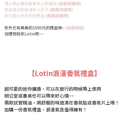
情人節必備的甜美系小熊維尼
(點我挑選吧)
質感滿分的浪漫系小王子
(點我挑選吧)
夢幻迪士尼系列的禮盒
(點我挑選吧)
另外也有美美的1500元的禮盒唷~
(點我挑選)
找禮物就來Lotin吧~~
【Lotin浪漫香氛禮盒】
超可愛的迷你擴香，可以在旅行的時候帶上使用
辦公室或書桌也可以帶來好心情~~
兩款試管精油，將舒服的味道滴在香氛貼或香氛片上唷！
加購一份香氛禮盒，浪漫氣息值得擁有！