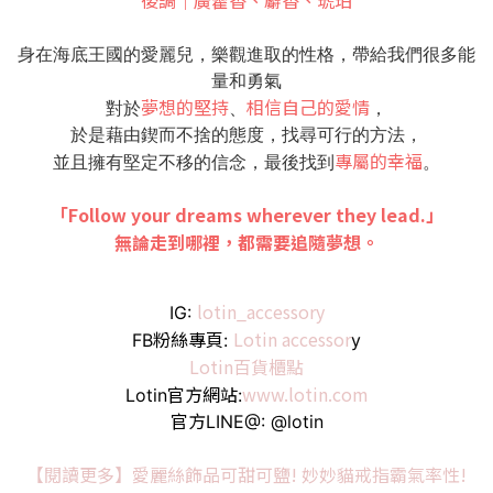
身在海底王國的愛麗兒，樂觀進取的性格，帶給我們很多能
量和勇氣
夢想的堅持
相信自己的愛情
對於
、
，
於是藉由鍥而不捨的態度，找尋可行的方法，
專屬的幸福
並且擁有堅定不移的信念，最後找到
。
「Follow your dreams wherever they lead.」
無論走到哪裡，都需要追隨夢想。
lotin_accessory
IG:
Lotin accessor
FB粉絲專頁:
y
Lotin百貨櫃點
www.lotin.com
Lotin官方網站:
官方LINE@: @lotin
【閱讀更多】愛麗絲飾品可甜可鹽! 妙妙貓戒指霸氣率性!