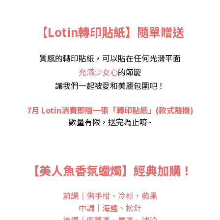
【Lotin轉印貼紙】隨單贈送
質感的轉印貼紙，可以貼在任何光滑平面
充滿少女心
的節慶
讓我們一起被愛和美麗包圍吧！
7月 Lotin消費即贈一張「轉印貼紙」(款式隨機)
數量有限，送完為止唷~
【美人魚香氛蠟燭】經典加購！
前調｜佛手柑、冷杉，蘋果
中調｜海鹽、松針
後調｜廣藿香、麝香、琥珀