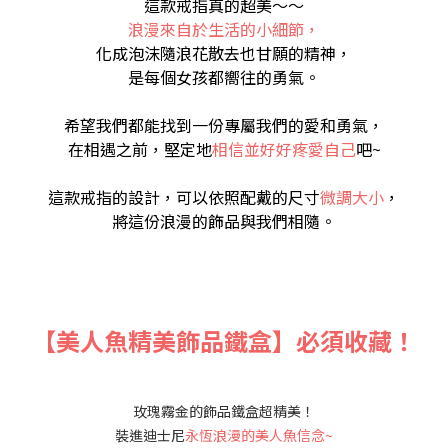
這款戒指真的超美～～
浪漫來自於生活的小細節，
化成泡沫隨浪花散去也甘願的精神，
是每個女孩都嚮往的勇氣。
希望我們都能找到一
份專屬我們的愛和勇氣，
在相遇之前，堅定地
相信並好好疼愛自己
吧~
這款戒指的設計，可以依照配戴的尺寸
微調大小
，
將這份浪漫的飾品與我們相隨。
【美人魚精美飾品鐵盒】必須收藏！
玫瑰霧金的飾品鐵盒超精美！
裝進迪士尼
永恆浪漫的美人魚信念~