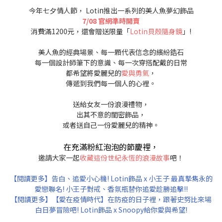
n
今年七夕情人節， Loti
推出一系列的美人魚夢幻飾品
7/08 官網準時開賣
消費滿1200元，還會贈送限量「
Lotin貝殼隨身鏡
」!
美人魚的經典場景、每一顆代表信念的繽紛鋯石
每一個設計師筆下的意識、每一次穿搭配戴的日常
都希望將愛麗兒的
愛與勇氣
，
傳遞到我們每一個人的心裡。
送給女友一份浪漫禮物，
出其不意的閨密飾品，
或者送自己一份愛麗兒的精神。
在充滿粉紅泡泡的節慶裡，
邀請大家一起
收藏這份世紀永恆的浪漫故事
吧！
【閱讀更多】告白、追愛小心機! Lotin飾品 x 小王子 最真摯雋永的
愛戀聯名! 小王子對戒、香氛瓶替你追愛趁勝追擊!!
【閱讀更多】【愛在疫情時代】在防疫的日子裡，跟著史努比來場
白日夢冒險吧! Lotin飾品 x Snoopy給你愛與希望!