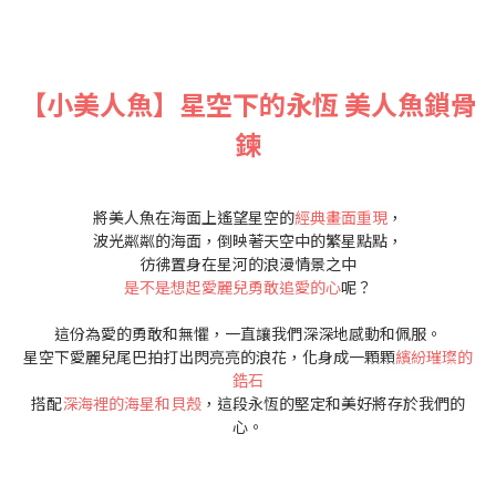
【小美人魚】星空下的永恆 美人魚鎖骨
鍊
將美人魚在海面上遙望星空的
經典畫面重現
，
波光粼粼的海面，倒映著天空中的繁星點點，
彷彿置身在星河的浪漫情景之中
是不是想起愛麗兒勇敢追愛的心
呢？
這份為愛的勇敢和無懼，一直讓我們深深地感動和佩服。
星空下愛麗兒尾巴拍打出閃亮亮的浪花，化身成一顆顆
繽紛璀璨的
鋯石
搭配
深海裡的海星和貝殼
，這段永恆的堅定和美好將存於我們的
心。