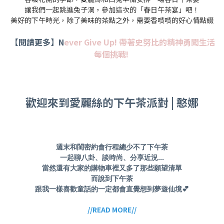
讓我們一起跳進兔子洞，參加這次的「春日午茶宴」吧！
美好的下午時光，除了美味的茶點之外，需要香噴噴的好心情點綴
【閱讀更多】N
ever Give Up! 帶著史努比的精神勇闖生活
每個挑戰!
歡迎來到愛麗絲的下午茶派對 | 憨娜
週末和閨密約會行程總少不了下午茶
一起聊八卦、談時尚、分享近況...
當然還有大家的購物車裡又多了那些願望清單
而說到下午茶
跟我一樣喜歡童話的一定都會直覺想到夢遊仙境💕
//READ MORE//