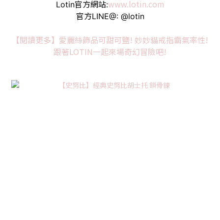
www.lotin.com
Lotin官方網站:
官方LINE@: @lotin
【閱讀更多】愛麗絲飾品可甜可鹽! 妙妙貓戒指霸氣率性!
跟著LOTIN一起來場奇幻冒險吧!