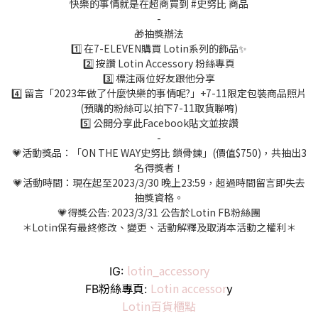
快樂的事情就是在超商買到 #史努比 商品
-
🎁抽獎辦法
1️⃣ 在7-ELEVEN購買 Lotin系列的飾品✨
2️⃣ 按讚 Lotin Accessory 粉絲專頁
3️⃣ 標注兩位好友跟他分享
4️⃣ 留言「2023年做了什麼快樂的事情呢?」+7-11限定包裝商品照片
(預購的粉絲可以拍下7-11取貨聯唷)
5️⃣ 公開分享此Facebook貼文並按讚
-
💗活動獎品：「ON THE WAY史努比 鎖骨鍊」(價值$750)，共抽出3
名得獎者！
💗活動時間：現在起至2023/3/30 晚上23:59，超過時間留言即失去
抽獎資格。
💗得獎公告: 2023/3/31 公告於Lotin FB粉絲團
＊Lotin保有最終修改、變更、活動解釋及取消本活動之權利＊
lotin_accessory
IG:
Lotin accessor
FB粉絲專頁:
y
Lotin百貨櫃點