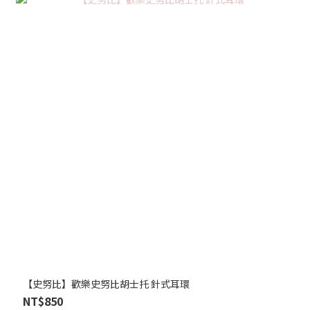
【史努比】歡樂史努比胡士托 針式耳環
NT$850