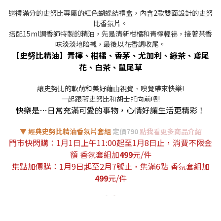
送禮滿分的史努比專屬的紅色蝴蝶結禮盒，內含2款雙面設計的史努
比香氛片。
搭配15ml調香師特製的精油，先是清新柑橘和青檸輕彿，接著茶香
味淡淡地陪襯，最後以花香調收尾。
【史努比精油】青檸、柑橘、香茅、尤加利、綠茶、鳶尾
花、白茶、鼠尾草
讓史努比的軟萌和美好藉由視覺、嗅覺帶來快樂!
一起跟著史努比和胡士托向前吧!
快樂是…日常充滿可愛的事物，心情好讓生活更精彩！
▼ 經典史努比精油香氛片套組
定價790
點我看更多商品介紹
門市快閃購：
1月1日上午11:00起至1月8日止
，消費不限金
額 香氛套組加
499
元/件
集點加價購：1月9日起至2月7號止，集滿6點 香氛套組加
499
元/件