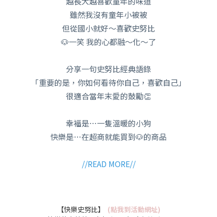
越長大越喜歡童年的味道
雖然我沒有童年小被被
但從國小就好～喜歡史努比
🐶一笑 我的心都融～化～了
分享一句史努比經典語錄
「重要的是，你如何看待你自己，喜歡自己」
很適合當年末愛的鼓勵👏
幸福是⋯一隻溫暖的小狗
快樂是⋯在超商就能買到🐶的商品
//READ MORE//
【快樂史努比】
(點我到活動網址)