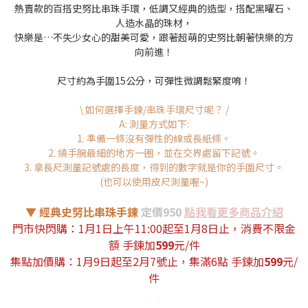
熱賣款的百搭史努比串珠手環，低調又經典的造型，搭配黑曜石、
人造水晶的珠材，
快樂是…不失少女心的甜美可愛，跟著超萌的史努比朝著快樂的方
向前進！
尺寸約為手圍15公分，可彈性微調鬆緊度唷！
\ 如何選擇手鍊/串珠手環尺寸呢？ /
A: 測量方式如下:
1. 準備一條沒有彈性的線或長紙條。
2. 繞手腕最細的地方一圈，並在交界處留下記號。
3. 拿長尺測量記號處的長度，得到的數字就是你的手圍尺寸。
(也可以使用皮尺測量喔~)
▼ 經典史努比串珠手鍊
定價950
點我看更多商品介紹
門市快閃購：
1月1日上午11:00起至1月8日止
，消費不限金
額 手鍊加
599
元/件
集點加價購：1月9日起至2月7號止，集滿6點 手鍊加
599
元/
件