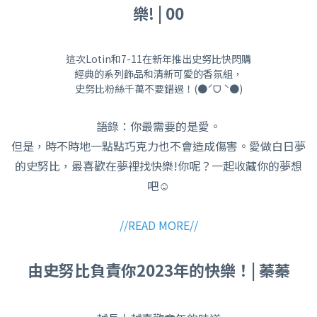
樂!
| 00
這次Lotin和7-11在新年推出史努比快閃購
經典的系列飾品和清新可愛的香氛組，
史努比粉絲千萬不要錯過！(●ˊᗜ ˋ●)
語錄：你最需要的是愛。
但是，時不時地一點點巧克力也不會造成傷害。愛做白日夢
的史努比，最喜歡在夢裡找快樂!你呢？一起收藏你的夢想
吧☺️
//READ MORE//
由史努比負責你2023年的快樂！
| 蓁蓁