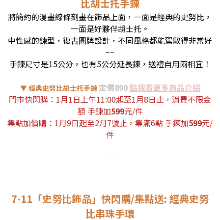
比胡士托手鍊
將簡約的漫畫線條刻畫在飾品上面，一面是經典的史努比，
一面是好夥伴胡士托。
中性感的鍊型，復古圓牌設計，不同風格都能駕馭得非常好
~~
手鍊尺寸是15公分，也有5公分延長鍊，送禮自用兩相宜！
定價890
點我看更多商品介紹
▼ 經典史努比胡士托手鍊
門市快閃購：
1月1日上午11:00起至1月8日止
，消費不限金
額 手鍊加
599
元/件
集點加價購：1月9日起至2月7號止，集滿6點 手鍊加
599
元/
件
7-11「史努比飾品」快閃購/集點送: 經典史努
比串珠手環