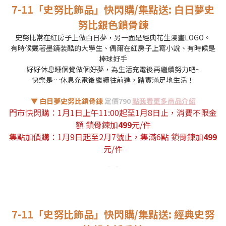
7-11「史努比飾品」快閃購/集點送: 白日夢史
努比銀色鎖骨鍊
史努比常在紅房子上做白日夢，另一面是經典花生漫畫LOGO。
有時候戴著墨鏡裝酷的大學生、偶爾在紅房子上寫小說、有時候是
棒球好手
好好休息睡個覺做個好夢，為生活充電後再繼續努力吧~
快樂是…休息充電後繼續往前進，踏實滿足地生活！
▼ 白日夢史努比鎖骨鍊
定價790
點我看更多商品介紹
門市快閃購：
1月1日上午11:00起至1月8日止
，消費不限金
額 鎖骨鍊加
499
元/件
集點加價購：1月9日起至2月7號止，集滿6點 鎖骨鍊加
499
元/件
7-11「史努比飾品」快閃購/集點送: 經典史努