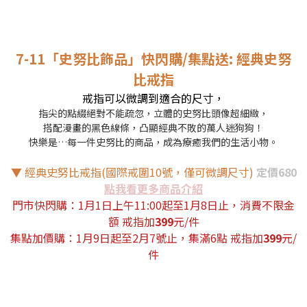
7-11「史努比飾品」快閃購/集點送: 經典史努
比戒指
戒指可以微調到適合的尺寸，
指尖的點綴絕對不能疏忽，立體的史努比頭像超細緻，
搭配漫畫的黑色線條，凸顯經典不敗的萬人迷狗狗！
快樂是…每一件史努比的商品，成為療癒我們的生活小物。
▼ 經典史努比戒指(國際戒圍10號，僅可微調尺寸)
定價680
點我看更多商品介紹
門市快閃購：
1月1日上午11:00起至1月8日止
，消費不限金
額 戒指加
399
元/件
集點加價購：1月9日起至2月7號止，集滿6點 戒指加
399
元/
件