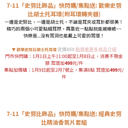
7-11「史努比飾品」快閃購/集點送: 歡樂史努
比胡士托耳環(附耳環轉夾器)
一邊是史努比、一邊是胡士托，不論是耳夾或耳針都很美！
精巧的兩個小可愛點綴耳際，再靠近一點點就能被療癒~~
快樂是...沒有耳洞也能戴上可愛的耳環！
定價850
點我看更多商品介紹
▼ 歡樂史努比胡士托耳環
門市快閃購：
1月1日上午11:00起至1月8日止
，消費不限金
額 耳環加
499
元/件
集點加價購：1月9日起至2月7號止，集滿6點 耳環加
499
元/
件
7-11「史努比飾品」快閃購/集點送: 經典史努
比精油香氛片套組