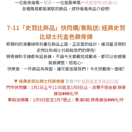
一位是英倫風－
蓁蓁
、一位是甜美風－
天靈靈地00(偏心)
各種風格都能駕馭的飾品，趕快看看商品介紹吧!
7-11「史努比飾品」快閃購/集點送: 經典史努
比胡士托金色鎖骨鍊
將簡約的漫畫線條刻畫在飾品上面，正反面的設計，讓活靈活現的
史努比和胡士托妝點我們的穿搭!
鎖骨鍊和手鍊都有延長鍊，不論今天要戴短或戴長，都可以依據服
裝做調整！超貼心~
快樂是…一件飾品有兩面，讓可愛追隨我們！今天想戴哪一面呢?
▼ 經典史努比胡士托鎖骨鍊
定價790
點我看更多商品介紹
門市快閃購：1月1日上午11:00起至1月8日止，消費不限金
額 鎖骨
鍊加
499
元/件
集點加價購：1月9日起至2月7號止，集滿6點 鎖骨鍊加
499
元/件