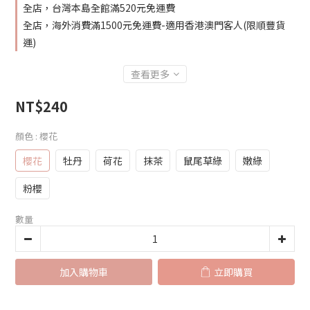
全店，台灣本島全館滿520元免運費
全店，海外消費滿1500元免運費-適用香港澳門客人(限順豐貨
運)
查看更多
NT$240
顏色
: 櫻花
櫻花
牡丹
荷花
抹茶
鼠尾草綠
嫩綠
粉櫻
數量
加入購物車
立即購買