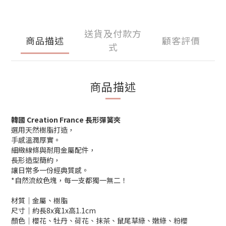
送貨及付款方
商品描述
顧客評價
式
商品描述
韓國 Creation France 長形彈簧夾
選用天然樹脂打造，
手感溫潤厚實。
細緻線條與耐用金屬配件，
長形造型簡約，
讓日常多一份經典質感。
*自然流紋色塊，每一支都獨一無二！
材質│金屬、樹脂
尺寸│約長8x寬1x高1.1cm
顏色│櫻花、牡丹、荷花、抹茶、鼠尾草綠、嫩綠、粉櫻