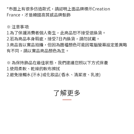
*市面上有很多仿造款式，請認明上面品牌標示Creation
France，才是韓國高質感品牌髮飾
※ 注意事項:
1.為了保護消費者個人衛生，此商品恕不接受退換貨。
2.若為商品本身瑕疵，接受7日內換貨，請勿試戴。
3.商品皆以實品拍攝，但因為圖檔顏色可能因電腦螢幕設定差異略
有不同，請以實品商品顏色為主。
※ 為保持飾品在最佳狀態，我們建議您照以下方式保養
1.使用柔軟、乾燥的軟布擦拭
2.避免接觸水(汗水)或化妝品( 香水、清潔液、乳液)
了解更多