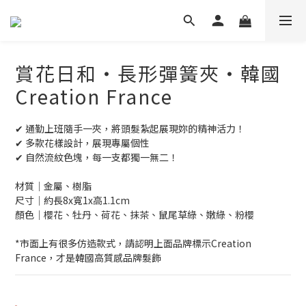
賞花日和‧長形彈簧夾‧韓國
Creation France
✔ 通勤上班隨手一夾，將頭髮紮起展現妳的精神活力！
✔ 多款花樣設計，展現專屬個性
✔ 自然流紋色塊，每一支都獨一無二！
材質│金屬、樹脂
尺寸│約長8x寬1x高1.1cm
顏色│櫻花、牡丹、荷花、抹茶、鼠尾草綠、嫩綠、粉櫻
*市面上有很多仿造款式，請認明上面品牌標示Creation 
France，才是韓國高質感品牌髮飾