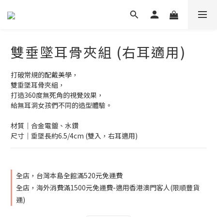
雙垂墜耳骨夾組 (右耳適用)
打破常規的配戴美學，
雙垂墜耳骨夾組，
打造360度無死角的視覺效果，
給無耳洞女孩們不同的造型體驗。
材質│合金電鍍、水鑽
尺寸│垂墜長約6.5/4cm (雙入，右耳適用)
全店，台灣本島全館滿520元免運費
全店，海外消費滿1500元免運費-適用香港澳門客人(限順豐貨
運)