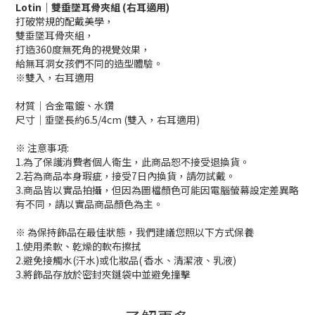
Lotin
｜雙垂墜耳骨夾組 (右耳適用)
打破常規的配戴美學，
雙垂墜耳骨夾組，
打造360度無死角的視覺效果，
給無耳洞女孩們不同的造型體驗。
※雙入，右耳適用
材質│合金電鍍、水鑽
尺寸│垂墜長約6.5/4cm (雙入，右耳適用)
※ 注意事項:
1.為了保護消費者個人衛生，此商品恕不接受退換貨。
2.若為商品本身瑕疵，接受7日內換貨，請勿試戴。
3.商品皆以實品拍攝，但因為圖檔顏色可能因電腦螢幕設定差異略
有不同，請以實品商品顏色為主。
※ 為保持飾品在最佳狀態，我們建議您照以下方式保養
1.使用柔軟、乾燥的軟布擦拭
2.避免接觸水(汗水)或化妝品( 香水、清潔液、乳液)
3.將飾品存放於密封夾鏈袋中並避免撞擊