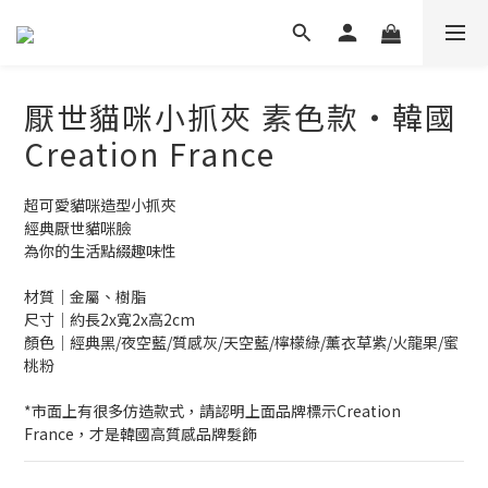
厭世貓咪小抓夾 素色款‧韓國
Creation France
超可愛貓咪造型小抓夾
經典厭世貓咪臉
為你的生活點綴趣味性
材質│金屬、樹脂
尺寸│約長2x寬2x高2cm
顏色│經典黑/夜空藍/質感灰/天空藍/檸檬綠/薰衣草紫/火龍果/蜜
桃粉
*市面上有很多仿造款式，請認明上面品牌標示Creation 
France，才是韓國高質感品牌髮飾