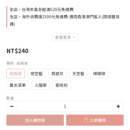
全店，台灣本島全館滿520元免運費
全店，海外消費滿1500元免運費-適用香港澳門客人(限順豐貨
運)
查看更多
NT$240
顏色
: 經典黑
經典黑
夜空藍
質感灰
天空藍
檸檬綠
薰衣草紫
火龍果
蜜桃粉
數量
加入購物車
立即購買