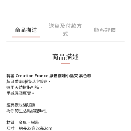
送貨及付款方
商品描述
顧客評價
式
商品描述
韓國 Creation France 厭世貓咪小抓夾 素色款
超可愛貓咪造型小抓夾，
選用天然樹脂打造，
手感溫潤厚實。
經典厭世貓咪臉
為你的生活點綴趣味性
材質│金屬、樹脂
尺寸│約長2x寬2x高2cm