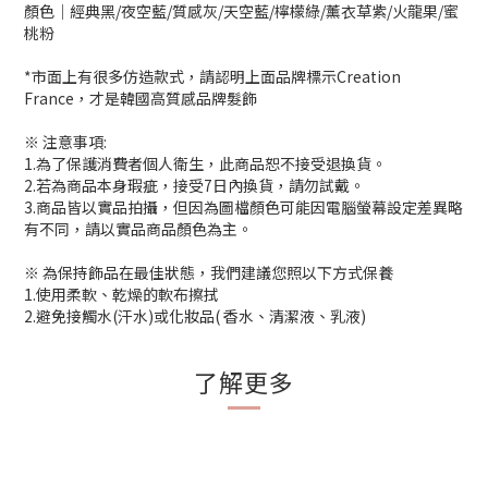
顏色│經典黑/夜空藍/質感灰/天空藍/檸檬綠/薰衣草紫/火龍果/蜜
桃粉
*市面上有很多仿造款式，請認明上面品牌標示Creation
France，才是韓國高質感品牌髮飾
※ 注意事項:
1.為了保護消費者個人衛生，此商品恕不接受退換貨。
2.若為商品本身瑕疵，接受7日內換貨，請勿試戴。
3.商品皆以實品拍攝，但因為圖檔顏色可能因電腦螢幕設定差異略
有不同，請以實品商品顏色為主。
※ 為保持飾品在最佳狀態，我們建議您照以下方式保養
1.使用柔軟、乾燥的軟布擦拭
2.避免接觸水(汗水)或化妝品( 香水、清潔液、乳液)
了解更多