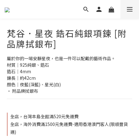
梵谷．星夜 鋯石純銀項鍊 [附
品牌拭銀布]
屬於你的一場安靜星夜，也是一件可以配戴的藝術作品。
材質│925純銀、鋯石
鋯石│4mm
鍊長│約42cm
顏色│夜藍(深藍)、星光(白)
‧ 附品牌拭銀布
全店，台灣本島全館滿520元免運費
全店，海外消費滿1500元免運費-適用香港澳門客人(限順豐貨
運)