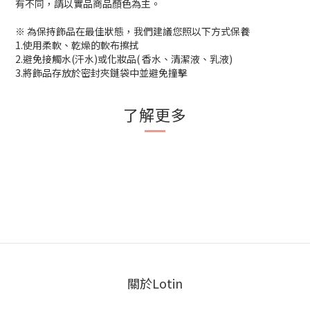
有不同，請以實品商品顏色為主。
※ 為保持飾品在最佳狀態，我們建議您照以下方式保養
1.使用柔軟、乾燥的軟布擦拭
2.避免接觸水(汗水)或化妝品( 香水、清潔液、乳液)
3.將飾品存放於密封夾鏈袋中並避免撞擊
了解更多
關於Lotin