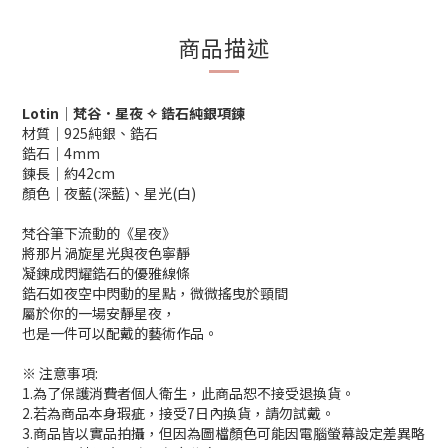
商品描述
Lotin│梵谷．星夜 ✧ 鋯石純銀項鍊
材質│925純銀、鋯石
鋯石│4mm
鍊長│約42cm
顏色│夜藍(深藍)、星光(白)
梵谷筆下流動的《星夜》
將那片渦旋星光與夜色寧靜
凝鍊成閃耀鋯石的優雅線條
鋯石如夜空中閃動的星點，微微搖曳於頸間
屬於你的一場安靜星夜，
也是一件可以配戴的藝術作品。
※ 注意事項:
1.為了保護消費者個人衛生，此商品恕不接受退換貨。
2.若為商品本身瑕疵，接受7日內換貨，請勿試戴。
3.商品皆以實品拍攝，但因為圖檔顏色可能因電腦螢幕設定差異略