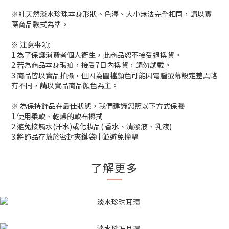
※純天然淡水珍珠本身形狀、色澤、大小無法完全相同，請以實
際商品款式為準。
※ 注意事項:
1.為了保護消費者個人衛生，此商品恕不接受退換貨。
2.若為商品本身瑕疵，接受7日內換貨，請勿試戴。
3.商品皆以實品拍攝，但因為圖檔顏色可能因電腦螢幕設定差異略
有不同，請以實品商品顏色為主。
※ 為保持飾品在最佳狀態，我們建議您照以下方式保養
1.使用柔軟、乾燥的軟布擦拭
2.避免接觸水(汗水)或化妝品( 香水、清潔液、乳液)
3.將飾品存放於密封夾鏈袋中並避免撞擊
了解更多