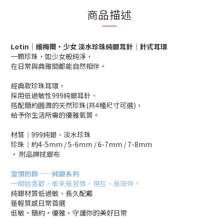
商品描述
Lotin
｜維梅爾・少女 淡水珍珠純銀耳針│針式耳環
一顆珍珠，如少女般純淨，
在日常與典雅間都能自然相伴。
經典款珍珠耳環，
採用低過敏性999純銀耳針、
搭配簡約圓潤的天然珍珠(共4種尺寸可選)，
給予你生活所需的優雅氣質。
材質│999純銀、淡水珍珠
珍珠│約4-5mm / 5-6mm / 6-7mm / 7-8mm
‧ 附品牌拭銀布
習慣的飾──純銀系列
一開始喜歡，後來是習慣，現在，是陪伴。
純銀材質低過敏、長久配戴
是輕質感日常首選
低敏‧簡約‧優雅，守護你的美好日常