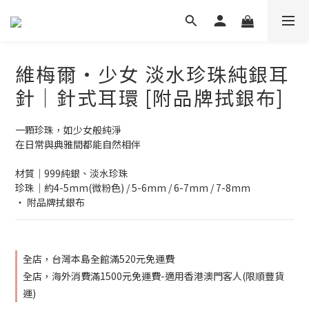
維梅爾・少女 淡水珍珠純銀耳
針│針式耳環 [附品牌拭銀布]
一顆珍珠，如少女般純淨
在日常與典雅間都能自然相伴
材質│999純銀、淡水珍珠
珍珠│約4-5mm(微粉色) / 5-6mm / 6-7mm / 7-8mm
‧ 附品牌拭銀布
全店，台灣本島全館滿520元免運費
全店，海外消費滿1500元免運費-適用香港澳門客人(限順豐貨
運)