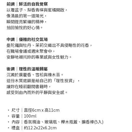
前調｜鮮活的自我覺察
以覆盆子、梨香青檸與蜜橘開啟，
像清晨的第一道陽光，
瞬間提亮緊繃的精神，
拾回愉悅的好心情。
中調｜優雅的社交氣場
曼陀羅與牡丹、茉莉交織出不具侵略性的花香，
在職場會議或週末聚會中，
安靜地襯托妳的專業感與女性魅力。
後調｜理性的溫暖歸屬
沉澱於廣藿香、雪松與橡木苔。
這份木質底韻是給自己的「理性投資」，
讓妳在睡前翻閱書籍時，
感受到由內而外的平靜與安全感。
‧ 尺寸│直徑6cm x 高11cm
‧ 容量│100ml
‧ 內容│香氛精油、玻璃瓶、櫸木瓶蓋、擴香棒(5入)
‧ 禮盒│約12.2x22x6.2cm