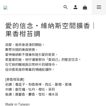
愛的信念‧維納斯空間擴香｜
果香柑苔調
自愛，是終身浪漫的開始。
集聚世間的美與戀慕，
愛神維納斯不僅擁有吸引愛的氣質，
更重要的是，祂守護著那份「愛自己」的堅定信念。
在忙碌的職場與日常碎片的縫隙中，
這份香氣是妳專屬的情緒庇護所。
[果香柑苔調]
前調│覆盆子、梨香青檸、西瓜、甜橙、蜜橘
中調│曼陀羅、牡丹、橙花、茉莉
後調│廣藿香、麝香、雪松、橡木苔
Made in Taiwan