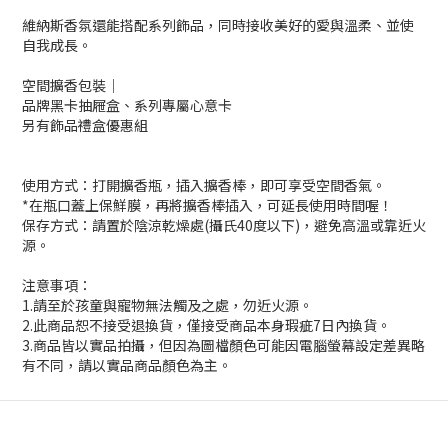
維納斯香氛還能搭配系列飾品，同時接收美好的愛與溫柔、並使
自我成長。
空間擴香包裝│
品牌黑卡抽屜盒、系列專屬心意卡
另有飾品禮盒優惠組
使用方式：打開擴香瓶，插入擴香棒，即可享受空間香氣。
*在瓶口蓋上保鮮膜，再將擴香棒插入，可延長使用時間喔！
保存方式：請置於陰涼乾燥處(攝氏40度以下)，避免高溫或靠近火
源。
注意事項：
1.請至於孩童與寵物無法觸及之處，勿近火源。
2.此商品恕不接受退換貨，僅接受商品本身瑕疵7日內換貨。
3.商品皆以實品拍攝，但因為圖檔顏色可能因電腦螢幕設定差異略
有不同，請以實品商品顏色為主。