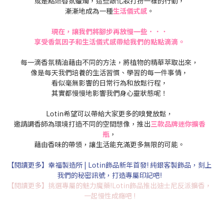
或是點燃香氛蠟燭，這些跟化妝打扮一樣的行動，
漸漸地成為一種
生活儀式感
。
現在，讓我們將腳步再放慢一些．．．
享受香氣因子和生活儀式感帶給我們的點點滴滴。
每一滴香氛精油藉由不同的方法，將植物的精華萃取出來，
像是每天我們培養的生活習慣、學習的每一件事情，
看似毫無影響的日常行為和放鬆行程，
其實都慢慢地影響我們身心靈狀態呢！
Lotin希望可以帶給大家更多的嗅覺放鬆，
邀請調香師為環境打造不同的空間想像，推出
三款品牌迷你擴香
瓶
，
藉由香味的帶領，讓生活能充滿更多無限的可能。
【閱讀更多】幸福製造所 | Lotin飾品新年首發! 純銀客製飾品，刻上
我們的秘密訊號，打造專屬印記吧!
【閱讀更多】
挑選專屬的魅力魔藥!Lotin飾品推出迪士尼反派擴香，
一起慢性成癮吧 !