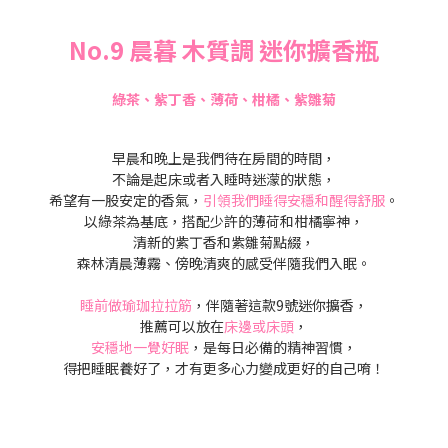
No.9 晨暮 木質調 迷你擴香瓶
綠茶、紫丁香、薄荷、柑橘、紫雛菊
早晨和晚上是我們待在房間的時間，
不論是起床或者入睡時迷濛的狀態，
希望有一股安定的香氣，
引領我們睡得安穩和醒得舒服
。
以綠茶為基底，搭配少許的薄荷和柑橘寧神，
清新的紫丁香和紫雛菊點綴，
森林清晨薄霧、傍晚清爽的感受伴隨我們入眠。
睡前做瑜珈拉拉筋
，伴隨著這款9號迷你擴香，
推薦可以放在
床邊或床頭
，
安穩地一覺好眠
，是每日必備的精神習慣，
得把睡眠養好了，才有更多心力變成更好的自己唷！