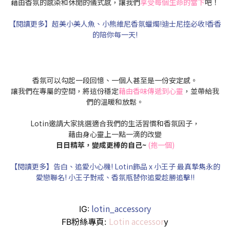
藉由香氛的感染和休閒的儀式感，讓我們
享受每個生命的當下
吧！
【閱讀更多】超美小美人魚、小熊維尼香氛蠟燭!迪士尼控必收!香香
的陪你每一天!
香氛可以勾起一段回憶、一個人甚至是一份安定感。
讓我們在專屬的空間，將這份穩定
藉由香味傳遞到心靈
，並帶給我
們的溫暖和放鬆。
Lotin邀請大家挑選適合我們的生活習慣和香氛因子，
藉由身心靈上一點一滴的改變
日日精萃，變成更棒的自己~
(抱一個)
【閱讀更多】告白、追愛小心機! Lotin飾品 x 小王子 最真摯雋永的
愛戀聯名! 小王子對戒、香氛瓶替你追愛趁勝追擊!!
lotin_accessory
IG:
Lotin accessor
FB粉絲專頁:
y