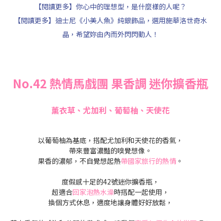
【閱讀更多】你心中的理想型，是什麼樣的人呢？
【閱讀更多】迪士尼《小美人魚》純銀飾品，選用施華洛世奇水
晶，希望妳由內而外閃閃動人！
No.42 熱情馬戲團 果香調 迷你擴香瓶
薰衣草、尤加利、葡萄柚、天使花
以葡萄柚為基底，搭配尤加利和天使花的香氣，
帶來豐富濃豔的嗅覺想像。
果香的濃郁，不自覺想起熱
帶國家旅行的熱情
。
度假感十足的42號迷你擴香瓶，
超適合
回家泡熱水澡
時搭配一起使用，
換個方式休息，適度地讓身體好好放鬆，