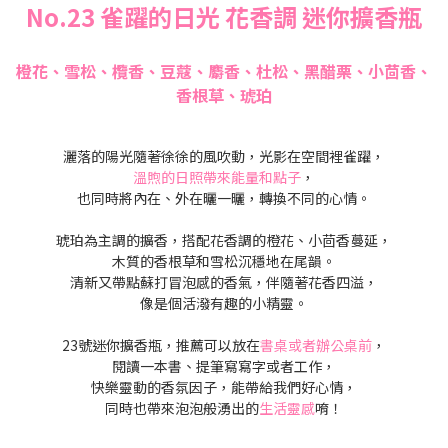
No.23 雀躍的日光 花香調 迷你擴香瓶
橙花、雪松、欖香、豆蔻、麝香、杜松、黑醋栗、小茴香、
香根草、琥珀
灑落的陽光隨著徐徐的風吹動，光影在空間裡雀躍，
溫煦的日照帶來能量和點子
，
也同時將內在、外在曬一曬，轉換不同的心情。
琥珀為主調的擴香，搭配花香調的橙花、小茴香蔓延，
木質的香根草和雪松沉穩地在尾韻。
清新又帶點蘇打冒泡感的香氣，伴隨著花香四溢，
像是個活潑有趣的小精靈。
23號迷你擴香瓶，推薦可以放在
書桌或者辦公桌前
，
閱讀一本書、提筆寫寫字或者工作，
快樂靈動的香氛因子，能帶給我們好心情，
同時也帶來泡泡般湧出的
生活靈感
唷！