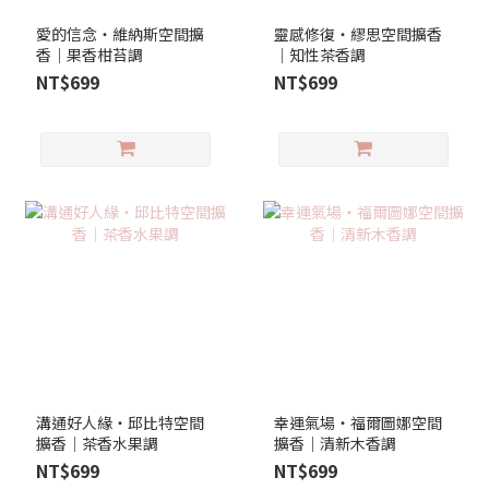
愛的信念‧維納斯空間擴
靈感修復‧繆思空間擴香
香｜果香柑苔調
│知性茶香調
NT$699
NT$699
溝通好人緣‧邱比特空間
幸運氣場‧福爾圖娜空間
擴香│茶香水果調
擴香｜清新木香調
NT$699
NT$699