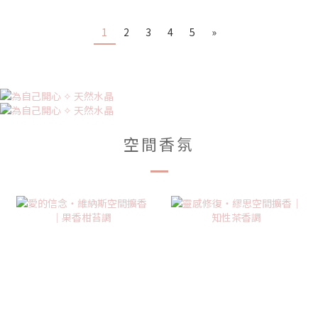
1
2
3
4
5
»
空間香氛