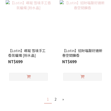
【Lotin】尋蹤 雪境手工
【Lotin】招財喵甜好運新
香氛蠟燭 [粉水晶]
春空間擴香
NT$699
NT$699
1
2
»