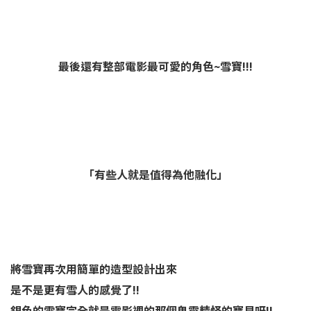
最後還有整部電影最可愛的角色~雪寶!!!
「有些人就是值得為他融化」
將雪寶再次用簡單的造型設計出來
是不是更有雪人的感覺了!!
銀色的雪寶完全就是電影裡的那個鬼靈精怪的寶貝呀!!