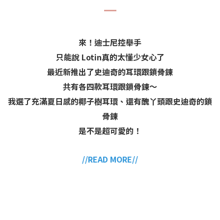
來！迪士尼控舉手
只能說 Lotin真的太懂少女心了
最近新推出了史迪奇的耳環跟鎖骨鍊
共有各四款耳環跟鎖骨鍊～
我選了充滿夏日感的椰子樹耳環、還有醜丫頭跟史迪奇的鎖
骨鍊
是不是超可愛的！
//READ MORE//