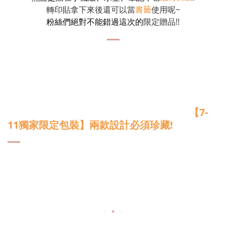
書籤
轉印貼拿下來後還可以當
使用呢~
粉絲們絕對不能錯過這次的
限定贈品!!
【7-
11獨家限定包裝】兩款設計必須珍藏!