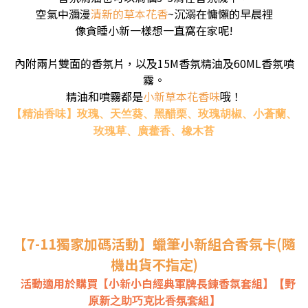
空氣中瀰漫
清新的草本花香
~沉溺在慵懶的早晨裡
像貪睡小新一樣想一直
窩在家呢
!
內附兩片雙面的香氛片，以及15M香氛精油及60ML香氛噴
霧。
精油和噴霧都是
小新
草本花香
味
哦！
【精油香味】玫瑰、天竺葵
、黑醋栗、玫瑰胡椒、小蒼蘭、
玫瑰草、廣藿香、橡木苔
【7-11獨家加碼活動】
蠟筆小新組合香氛卡(隨
機出貨不指定)
活動適用於購買【小新小白經典軍牌長鍊香氛套組】
【野
原新之助巧克比香氛套組】