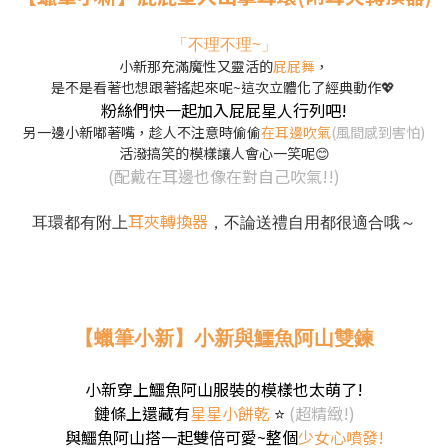
「不理不理~」
小新那充滿魔性又靈活的
屁屁舞
，
是不是看著也想跟著搖起來呢~這次立體化了經典動作💖
粉絲們快一起加入屁屁星人行列吧!
另一邊小新嘟著嘴，趁人不注意時偷偷
在耳邊吹氣
(風間感到害怕)
活潑搞笑的模樣讓人會心一笑呢😊
(配戴在耳邊也像在對自己吹氣!!)
耳夾轉換器
耳環都有附上
，不論送禮自用都很適合哦～
【蠟筆小新】小新與鱷魚阿山雙鍊
小新穿上鱷魚阿山服裝的模樣也太萌了!
鏈條上還藏有
星星小餅乾
⭐
(超精緻!)
與鱷魚阿山搭一起
雙倍可愛~整個
少女心噴發!