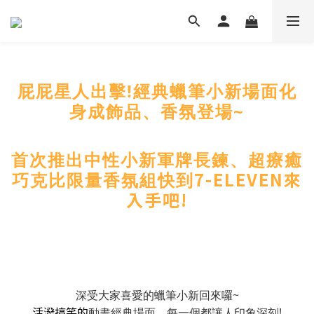
屁屁星人出擊!經典蠟筆小新場面化
身成飾品、香氛登場~
首次推出中性小新軍牌長鍊、超療癒
7-ELEVEN來
巧克比限量香氛組快到
入手吧!
深受大家喜愛的蠟筆小新回來囉~
活潑搞笑的
動畫經典場面，每一個都讓人印象深刻!