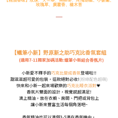
【精油香味】玫瑰、天竺葵
、黑醋栗、玫瑰胡椒、小蒼蘭、
玫瑰草、廣藿香、橡木苔
香氛套組
【蠟筆小新】野原新之助巧克比
(適用7-11獨家
活動:蠟筆小新
加碼
組合香氛片)
小新愛不釋手的
巧克比變成香氛
登
場啦!!
甜滋滋超可愛的包裝
，
這款絕對必收!
(粉綠配色超萌)
快來和小新一起來場歡樂的
巧克比睡衣派對
💗
香氛片
雙面的設計，視覺感超滿足!
滴上精油，放在衣櫥、房間、門把或背包上
讓
小新來豐富
生活每個角落吧~
香氛精油也可以滴個3-5滴在香氛機中，