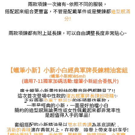
兩款項鍊一次擁有~
依照不同的服裝，
搭配起來組合更豐富
，不管是配戴單件或是雙鍊都
造型感滿
分!
兩款項鍊都有附上延長鍊，可以自由調整長度非常貼心~
【蠟筆小新】小新小白經典軍牌長鍊精油套組
(蠟筆小新精油5ml)
(適用7-11獨家
活動:蠟筆小新
加碼
組合香氛片)
廣大蠟筆小新男性粉絲的聲音我們都聽見了!!
這次首次登場中性款的
復古感軍牌長鍊超吸睛
✨
正反兩面
染黑工藝設計
的街頭風仿舊款，
一面是經典的小新，一面是好拍檔小白
簡約的造型感
無論男性或女性佩戴起來都非常
率性
是超值得入手的單品!
套組搭配的小新精油是以
草本
花香調
為基底調配，
清新的香味
滴在香氛片上，在
視覺、嗅覺上帶來美好享受!