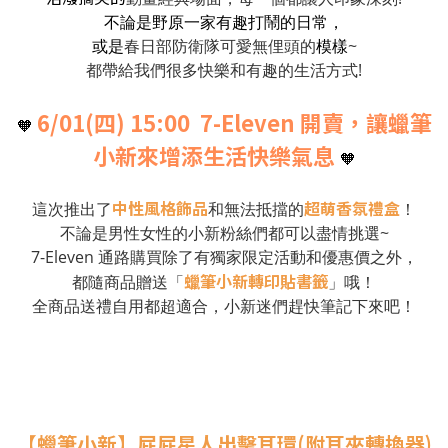
不論是野原一家有趣打鬧的日常，
或是
春日部防衛隊可愛無俚頭的
模樣
~
都帶給我們很多快樂和有趣的生活方式!
6/01(四) 15:00 7-Eleven 開賣，讓蠟筆
🧡
小新來增添生活快樂氣息
🧡
中性風格飾品
超萌香氛禮盒
這次推出了
和
無法抵擋的
！
不論是男性女性的小新粉絲們都可以盡情挑選~
7-Eleven 通路購買除了有獨家限定活動和優惠價之外，
蠟筆小新轉印貼書籤
都隨商品贈送「
」哦！
全商品送禮自用都超適合，小新迷們趕快筆記下來吧！
【蠟筆小新】屁屁星人出擊耳環(附耳夾轉換器)