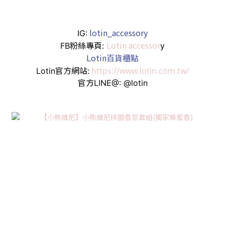
lotin_accessory
IG:
Lotin accessor
FB粉絲專頁:
y
Lotin百貨櫃點
https://www.lotin.com.tw/
Lotin官方網站:
官方LINE@: @lotin