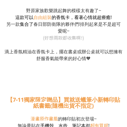
野原家族歡樂跳起舞的模樣太有趣了~
這款可以
自由組裝
的香氛卡，看著心情就超療癒!
另一款
集合了
春日部防衛隊的夥伴們!排列起來是不是超可
愛呢~
(好想兩款都收集啊!)
滴上香氛精油在香氛卡上，擺在書桌或辦公桌就可以想擁有
舒服香氣能帶來的好心情🧡
【7-11獨家限定贈品】買就送蠟筆小新轉印貼
紙書籤
(隨機出貨不指定)
漫畫原作畫風
的轉印貼初次登場~
超有質感
無論
是
貼在
手機殼、水壺、筆記本
都
!