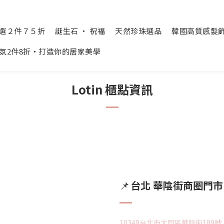
精選２件７５折
誕生石 ‧ 祝福
天然珍珠選品
韓國高質感髮飾 Cr
氛2件8折‧打造你的居家美學
Lotin 櫃點資訊
台北 華陰街商圈門市
📌
10349台北市大同區華陰街189號 