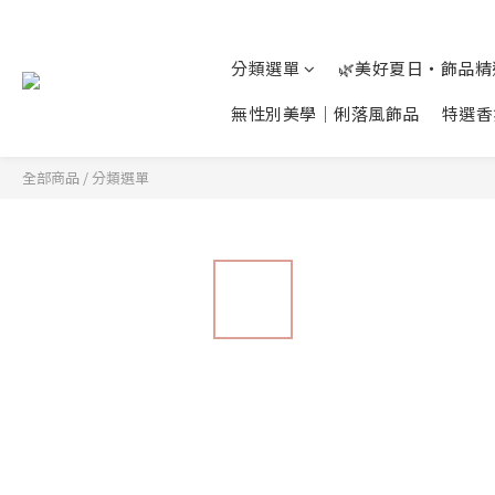
分類選單
🌿美好夏日‧飾品
無性別美學│俐落風飾品
特選香
全部商品
/
分類選單