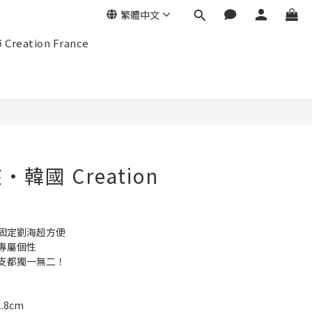
繁體中文
eation France
立即購買
韓國 Creation
，固定劉海超方便
專屬個性
一支都獨一無二！
.8cm