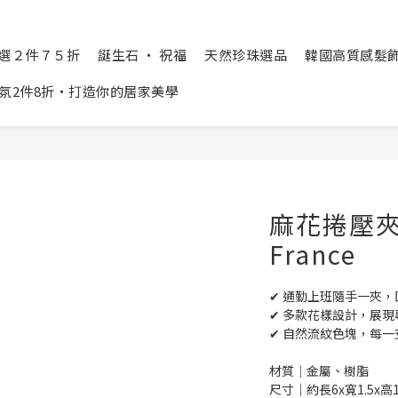
精選２件７５折
誕生石 ‧ 祝福
天然珍珠選品
韓國高質感髮飾 Cr
氛2件8折‧打造你的居家美學
麻花捲壓夾‧
France
✔ 通勤上班隨手一夾
✔ 多款花樣設計，展現
✔ 自然流紋色塊，每
材質│金屬、樹脂
尺寸│約長6x寬1.5x高1