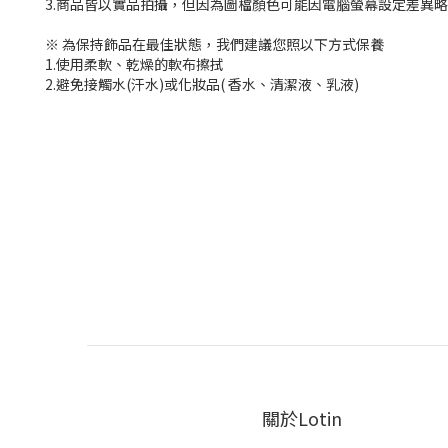
3.商品皆以實品拍攝，但因為圖檔顏色可能因電腦螢幕設定差異
※ 為保持飾品在最佳狀態，我們建議您照以下方式保養
1.使用柔軟、乾燥的軟布擦拭
2.避免接觸水(汗水)或化妝品( 香水、清潔液、乳液)
關於Lotin