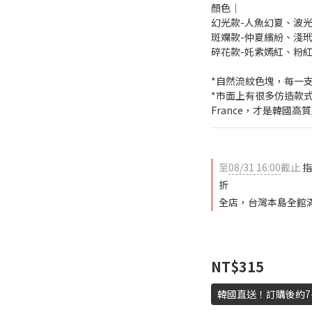
顏色│
幻光款-人魚幻夏、波
斑斕款-仲夏繽紛、淺
碎花款-奼紫嫣紅、粉
*自然流紋色塊，每一
*市面上有很多仿造款式，
France，才是韓國高
至
08/31 16:00
截止
指
折
全店，台灣本島全館滿
NT$315
韓國直送！訂購後約7