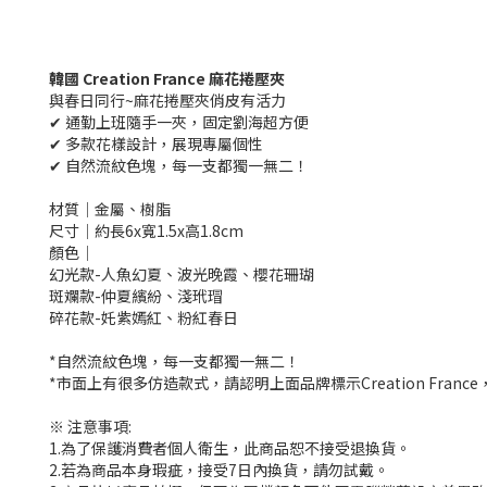
韓國 Creation France 麻花捲壓夾
與春日同行~麻花捲壓夾俏皮有活力
✔ 通勤上班隨手一夾，固定劉海超方便
✔ 多款花樣設計，展現專屬個性
✔ 自然流紋色塊，每一支都獨一無二！
材質│金屬、樹脂
尺寸│約長6x寬1.5x高1.8cm
顏色│
幻光款-人魚幻夏、波光晚霞、櫻花珊瑚
斑斕款-仲夏繽紛、淺玳瑁
碎花款-奼紫嫣紅、粉紅春日
*自然流紋色塊，每一支都獨一無二！
*市面上有很多仿造款式，請認明上面品牌標示Creation Fran
※ 注意事項:
1.為了保護消費者個人衛生，此商品恕不接受退換貨。
2.若為商品本身瑕疵，接受7日內換貨，請勿試戴。