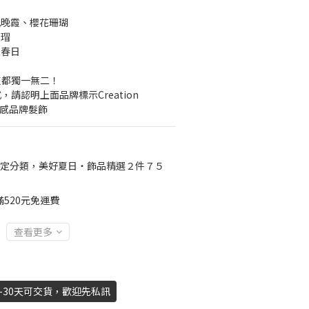
光晚霞、櫻花珊瑚
玳瑁
紅春日
支都獨一無二！
請認明上面品牌標示Creation 
質感品牌髮飾
定分類，美好夏日‧飾品精選２件７５
520元免運費
查看更多
-30天可交貨，歡迎先私訊