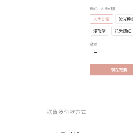
顏色
: 人魚幻夏
人魚幻夏
波光晚
淺玳瑁
奼紫嫣紅
數量
現在預購
送貨及付款方式