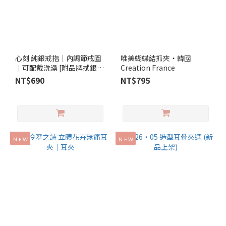
心刻 純銀戒指│內調節戒圍
唯美蝴蝶結抓夾‧韓國
│可配戴洗澡 [附品牌拭銀
Creation France
布]
NT$690
NT$795
ＮＥＷ
ＮＥＷ