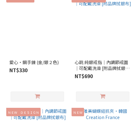
愛心‧鋼手鍊 (金/銀２色)
心跳 純銀戒指│內調節戒圍
│可配戴洗澡 [附品牌拭銀
NT$330
布]
NT$690
ＮＥＷ ＤＥＳＩＧＮ
ＮＥＷ