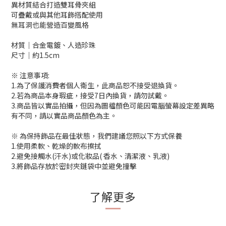
異材質結合打造雙耳骨夾組
可疊戴或與其他耳飾搭配使用
無耳洞也能營造百變風格
材質│合金電鍍、人造珍珠
尺寸│約1.5cm
※ 注意事項:
1.為了保護消費者個人衛生，此商品恕不接受退換貨。
2.若為商品本身瑕疵，接受7日內換貨，請勿試戴。
3.商品皆以實品拍攝，但因為圖檔顏色可能因電腦螢幕設定差異略
有不同，請以實品商品顏色為主。
※ 為保持飾品在最佳狀態，我們建議您照以下方式保養
1.使用柔軟、乾燥的軟布擦拭
2.避免接觸水(汗水)或化妝品( 香水、清潔液、乳液)
3.將飾品存放於密封夾鏈袋中並避免撞擊
了解更多