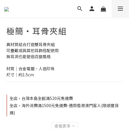
極簡‧耳骨夾組
異材質結合打造雙耳骨夾組
可疊戴或與其他耳飾搭配使用
無耳洞也能營造百變風格
材質│合金電鍍、人造珍珠
尺寸│約1.5cm
全店，台灣本島全館滿520元免運費
全店，海外消費滿1500元免運費-適用香港澳門客人(限順豐貨
運)
查看更多