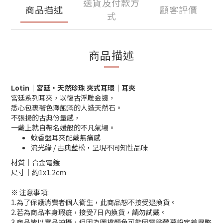
送貨及付款方
商品描述
顧客評價
式
商品描述
Lotin
｜宮廷‧天然珍珠 夾式耳環｜耳夾
宮廷系列耳夾，以復古浮雕金邊，
悉心包裹著色澤飽滿的人造天然石。
不張揚的古典份量感，
一戴上就自帶名媛般的不凡氣場。
蚊香盤耳夾配戴無痛感
流光綠 / 古典藍松，呈現不同知性品味
材質│合金電鍍
尺寸│約1x1.2cm
※ 注意事項:
1.為了保護消費者個人衛生，此商品恕不接受退換貨。
2.若為商品本身瑕疵，接受7日內換貨，請勿試戴。
3.商品皆以實品拍攝，但因為圖檔顏色可能因電腦螢幕設定差異略