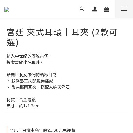
宮廷 夾式耳環｜耳夾 (2款可
選)
踏入中世紀的優雅古堡，
將奢華縮小在耳畔。
給無耳洞女孩們的精緻日常
‧ 蚊香盤耳夾配戴無痛感
‧ 復古橢圓耳夾，搭配人造天然石
材質│合金電鍍
尺寸│約1x1.2cm
全店，台灣本島全館滿520元免運費