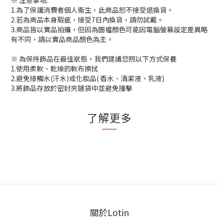
※ 注意事項:
1.為了保護消費者個人衛生，此商品恕不接受退換貨。
2.若為商品本身瑕疵，接受7日內換貨，請勿試戴。
3.商品皆以實品拍攝，但因為圖檔顏色可能因電腦螢幕設定差異略
有不同，請以實品商品顏色為主。
※ 為保持飾品在最佳狀態，我們建議您照以下方式保養
1.使用柔軟、乾燥的軟布擦拭
2.避免接觸水(汗水)或化妝品( 香水、清潔液、乳液)
3.將飾品存放於密封夾鏈袋中並避免撞擊
了解更多
關於Lotin