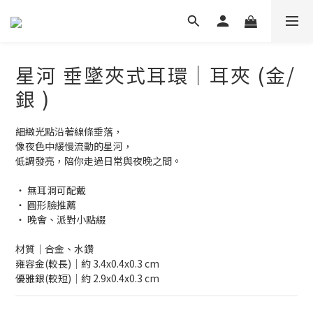
星河 垂墜夾式耳環｜耳夾 (金/
銀 )
細緻光點沿著線條垂落，
像夜色中緩慢流動的星河，
低調發亮，陪你走過日常與夜晚之間。
‧ 無耳洞可配戴
‧ 圓形臉推薦
‧ 晚會、派對小點綴
材質│合金、水鑽
雍容金(較長)│約 3.4x0.4x0.3 cm
優雅銀(較短)│約 2.9x0.4x0.3 cm