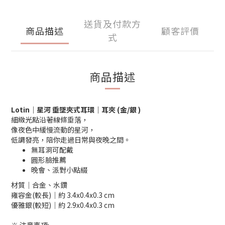
送貨及付款方
商品描述
顧客評價
式
商品描述
Lotin
｜星河 垂墜夾式耳環｜耳夾 (金/銀 )
細緻光點沿著線條垂落，
像夜色中緩慢流動的星河，
低調發亮，陪你走過日常與夜晚之間。
無耳洞可配戴
圓形臉推薦
晚會、派對小點綴
材質│合金、水鑽
雍容金(較長)│約 3.4x0.4x0.3 cm
優雅銀(較短)│約 2.9x0.4x0.3 cm