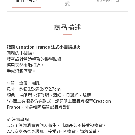
式
商品描述
韓國 Creation France 法式小蝴蝶抓夾
圓潤的小蝴蝶，
縷空設計營造輕盈的髮畔點綴
選用天然樹脂打造，
手感溫潤厚實。
材質│金屬、樹脂
尺寸│約長3.5x寬3x高2.7cm
顏色│棕玳瑁、淺玳瑁、酒紅、貝殼光、炫藍
*市面上有很多仿造款式，請認明上面品牌標示Creation
France，才是韓國高質感品牌髮飾
※ 注意事項:
1.為了保護消費者個人衛生，此商品恕不接受退換貨。
2.若為商品本身瑕疵，接受7日內換貨，請勿試戴。