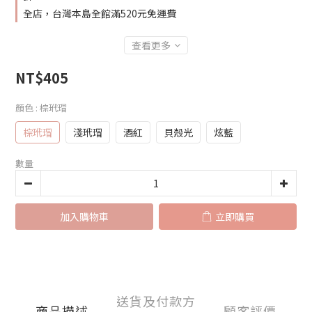
全店，台灣本島全館滿520元免運費
查看更多
NT$405
顏色
: 棕玳瑁
棕玳瑁
淺玳瑁
酒紅
貝殼光
炫藍
數量
加入購物車
立即購買
送貨及付款方
商品描述
顧客評價