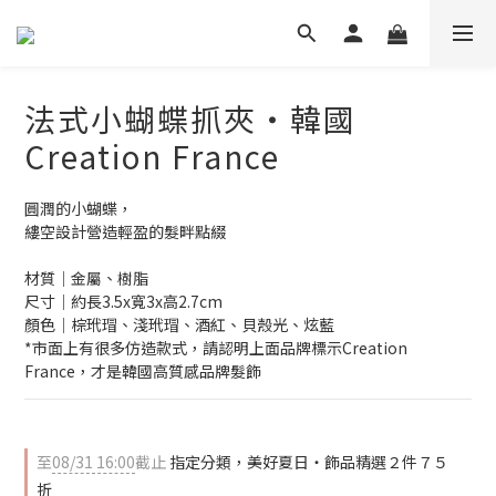
法式小蝴蝶抓夾‧韓國
Creation France
圓潤的小蝴蝶，
縷空設計營造輕盈的髮畔點綴
材質│金屬、樹脂
尺寸│約長3.5x寬3x高2.7cm
顏色│棕玳瑁、淺玳瑁、酒紅、貝殼光、炫藍
*市面上有很多仿造款式，請認明上面品牌標示Creation 
France，才是韓國高質感品牌髮飾
至
08/31 16:00
截止
指定分類，美好夏日‧飾品精選２件７５
折